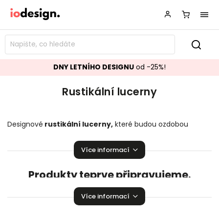
DNY LETNÍHO DESIGNU
od -25%!
Rustikální lucerny
Designové
rustikální lucerny
,
které budou ozdobou
vašeho interiéru! Stylové
rustikální
lucerny
rozzáří Vaší
domácnost.
Více informací
Produkty teprve připravujeme.
Můžete se ale podívat na ostatní kategorie.
Více informací