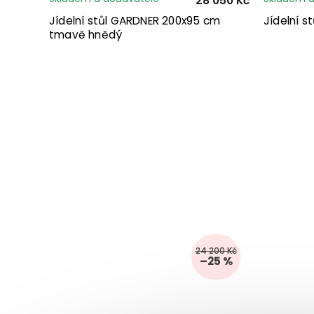
28 050 Kč
Jídelní stůl GARDNER 200x95 cm
Jídelní s
tmavě hnědý
24 200 Kč
–25 %