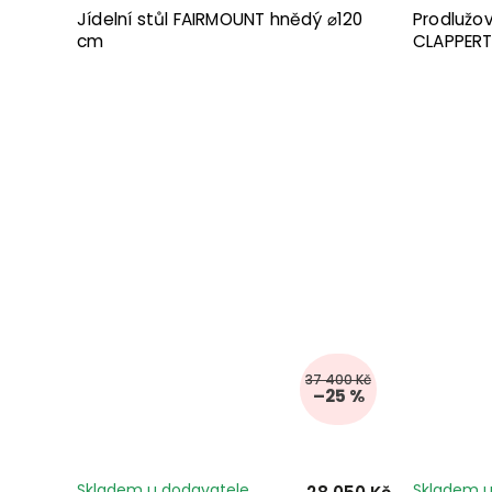
Jídelní stůl FAIRMOUNT hnědý ⌀120
Prodlužov
cm
CLAPPER
37 400 Kč
–25 %
Skladem u dodavatele
Skladem u