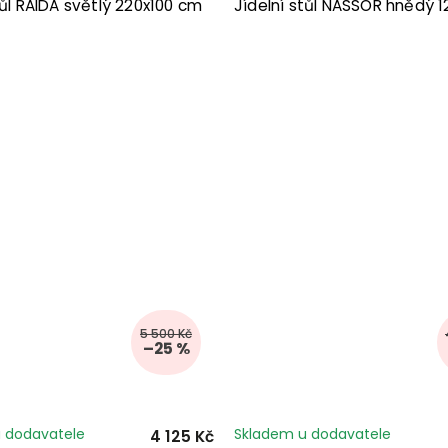
tůl RAIDA světlý 220x100 cm
Jídelní stůl NASSOR hnědý 
5 500 Kč
–25 %
 dodavatele
Skladem u dodavatele
4 125 Kč