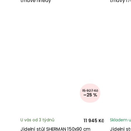
tmavě hnědý
tmavý 17
15 927 Kč
–25 %
U vás od 3 týdnů
Skladem u
11 945 Kč
Jídelní stůl SHERMAN 150x90 cm
Jídelní s