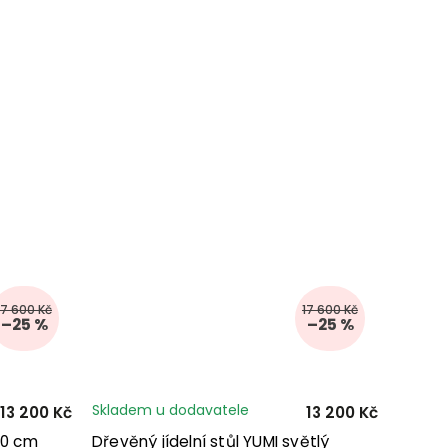
17 600 Kč
17 600 Kč
–25 %
–25 %
Skladem u dodavatele
13 200 Kč
13 200 Kč
x90 cm
Dřevěný jídelní stůl YUMI světlý