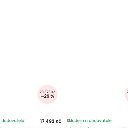
23 323 Kč
–25 %
 dodavatele
Skladem u dodavatele
17 492 Kč