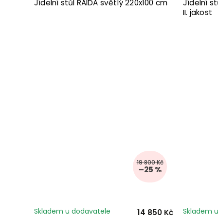
Jídelní stůl RAIDA světlý 220x100 cm
Jídelní s
II. jakost
19 800 Kč
–25 %
Skladem u dodavatele
Skladem u
14 850 Kč