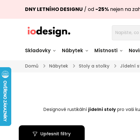
DNY LETNÍHO DESIGNU
/ od
-25%
nejen na za
Skladovky
Nábytek
Místnosti
Novi
Domů
/
Nábytek
/
Stoly a stolky
/
Jídelní s
Židle skladem
Stoly skl
Pohovky a křesla
Úložné pro
skladem
skladem
Designové rustikální
jídelní stoly
pro vaši k
Doplňky a
Světla skladem
dekorace
Upřesnit filtry
Nádobí skladem