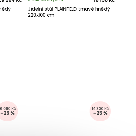
29 284 Kč
18 150 Kč
hnědý
Jídelní stůl PLAINFIELD tmavě hnědý
220x100 cm
16 060 Kč
14 300 Kč
–25 %
–25 %