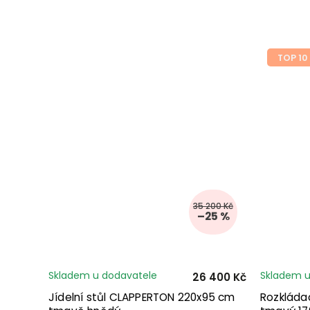
TOP 10
35 200 Kč
–25 %
Skladem u dodavatele
Skladem u
26 400 Kč
Jídelní stůl CLAPPERTON 220x95 cm
Rozkládac