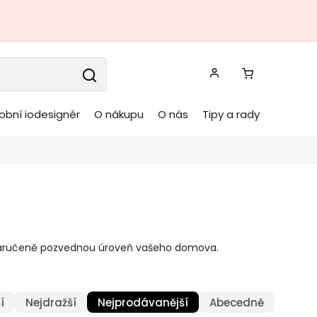
obní iodesignér
O nákupu
O nás
Tipy a rady
ré zaručeně pozvednou úroveň vašeho domova.
í
Nejdražší
Nejprodávanější
Abecedně