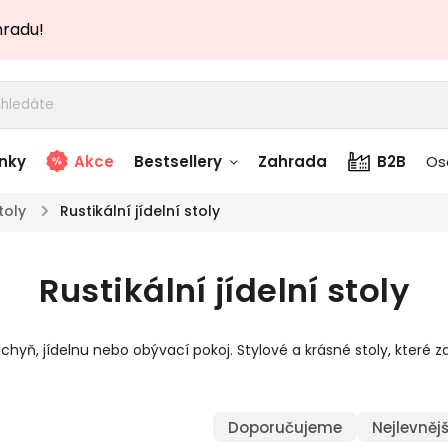
hradu!
nky
Akce
Bestsellery
Zahrada
B2B
Os
toly
/
Rustikální jídelní stoly
adem
Stolky skladem
Rustikální jídelní stoly
story
Zahradní nábytek
skladem
uchyň, jídelnu nebo obývací pokoj. Stylové a krásné stoly, kte
Textílie skladem
 skladem
Doporučujeme
Nejlevnějš