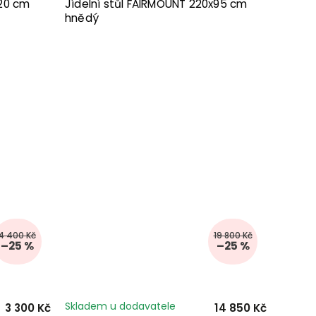
120 cm
Jídelní stůl FAIRMOUNT 220x95 cm
hnědý
4 400 Kč
19 800 Kč
–25 %
–25 %
Skladem u dodavatele
3 300 Kč
14 850 Kč