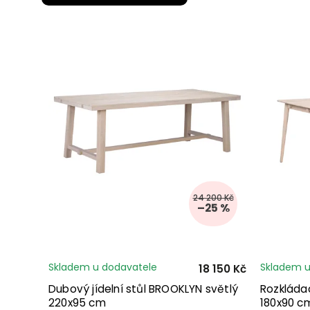
24 200 Kč
–25 %
Skladem u dodavatele
Skladem u
18 150 Kč
Dubový jídelní stůl BROOKLYN světlý
Rozkládac
220x95 cm
180x90 c