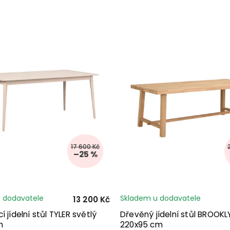
17 600 Kč
–25 %
 dodavatele
Skladem u dodavatele
13 200 Kč
í jídelní stůl TYLER světlý
Dřevěný jídelní stůl BROOK
m
220x95 cm