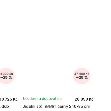
14 300 Kč
37 400 Kč
–25 %
–25 %
Skladem u dodavatele
10 725 Kč
28 050 Kč
PA dub
Jídelní stůl EMMET černý 240x95 cm