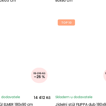
0x105 cm
80x80 cm
TOP 10
19 216 Kč
–25 %
 dodavatele
Skladem u dodavatele
14 412 Kč
tůl ELMER 180x90 cm
Jídelní stůl FILIPPA dub 180