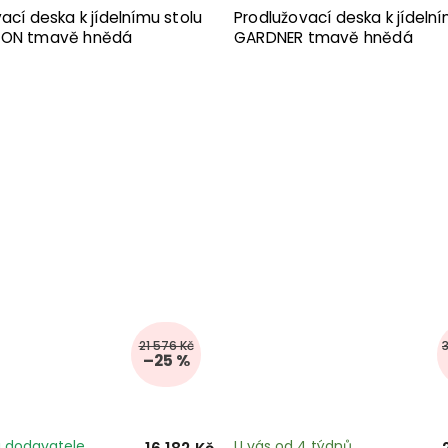
ací deska k jídelnímu stolu
Prodlužovací deska k jídelní
TON tmavě hnědá
GARDNER tmavě hnědá
21 576 Kč
–25 %
 dodavatele
U vás od 4 týdnů