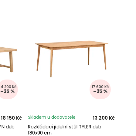
24 200 Kč
17 600 Kč
–25 %
–25 %
Skladem u dodavatele
18 150 Kč
13 200 Kč
LYN dub
Rozkládací jídelní stůl TYLER dub
180x90 cm