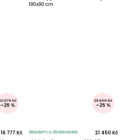
190x90 cm
22 370 Kč
28 600 Kč
–25 %
–25 %
Skladem u dodavatele
16 777 Kč
21 450 Kč