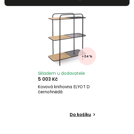
Nejdražší
Nejprodávanější
Abecedně
–24 %
Skladem u dodavatele
5 003 Kč
Kovová knihovna ELYOT D
černohnědá
Do košíku