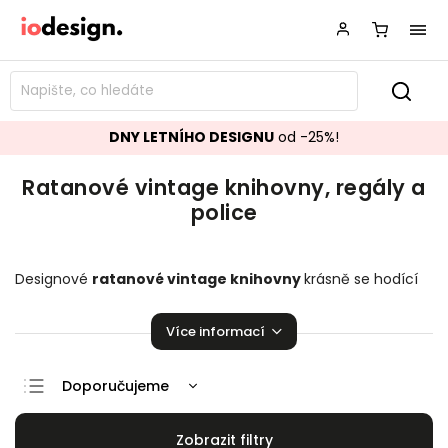
DNY LETNÍHO DESIGNU
od -25%!
Ratanové vintage knihovny, regály a
police
Designové
ratanové vintage knihovny
krásně se hodící
do vašeho obývacího pokoje.
Stylové regály a police
,
které zaručeně pozvednou úroveň vaší domácnosti!
Více informací
Doporučujeme
Nejlevnější