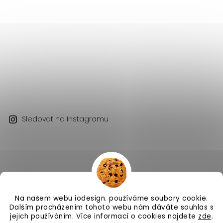
Sledovat na Instagramu
Na našem webu iodesign. používáme soubory cookie.
Copyright 2026
iodesign.
. Všechna práva vyhrazena.
Dalším procházením tohoto webu nám dáváte souhlas s
Vytvořil
Shoptet
| Design
Shoptak.cz
jejich používáním. Více informací o cookies najdete
zde
.