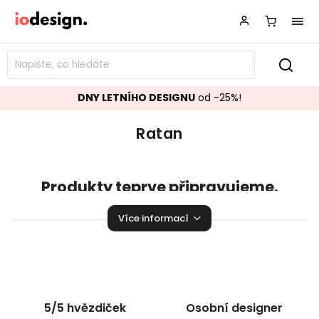
DNY LETNÍHO DESIGNU
od -25%!
Ratan
Produkty teprve připravujeme.
Můžete se ale podívat na ostatní kategorie.
Více informací
Zpět do obchodu
5/5 hvězdiček
Osobní designer