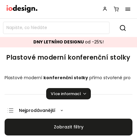
DNY LETNÍHO DESIGNU
od -25%!
Plastové moderní konferenční stolky
Plastové moderní
konferenční stolky
přímo stvořené pro
váš obývací pokoj. Stylové a krásné stolky, které zaručeně
pozvednou úroveň vašeho domova.
Více informací
Nejprodávanější
Doporučujeme
Nejlevnější