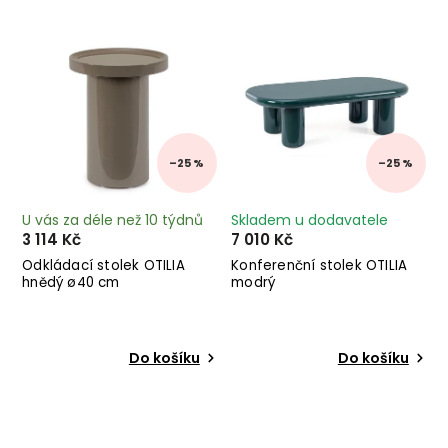
Nejdražší
Abecedně
–25 %
–25 %
U vás za déle než 10 týdnů
Skladem u dodavatele
3 114 Kč
7 010 Kč
Odkládací stolek OTILIA
Konferenční stolek OTILIA
hnědý ø40 cm
modrý
Do košíku
Do košíku