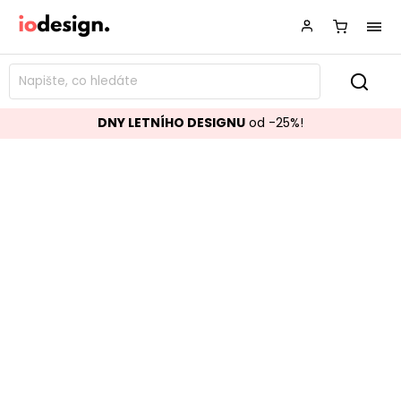
DNY LETNÍHO DESIGNU
od -25%!
Plastová barová židle CHLORIS
žlutá
Značka:
BIZZOTTO
Kód:
0650051
TOP akce