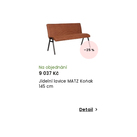
Nejdražší
Abecedně
–25 %
Na objednání
9 037 Kč
Jídelní lavice MATZ Koňak
145 cm
Detail