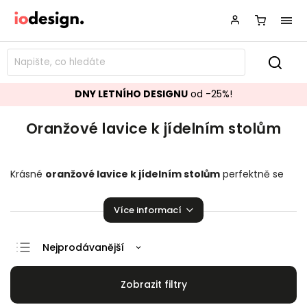
DNY LETNÍHO DESIGNU
od -25%!
Oranžové lavice k jídelním stolům
Krásné
oranžové lavice k jídelním stolům
perfektně se
hodící do vaší domácnosti. Na výběr je zde z několika kusů.
Je radost na nich sedět!
Více informací
Nejprodávanější
Doporučujeme
Nejlevnější