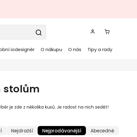
obní iodesignér
O nákupu
O nás
Tipy a rady
m stolům
ěr je zde z několika kusů. Je radost na nich sedět!
í
Nejdražší
Nejprodávanější
Abecedně