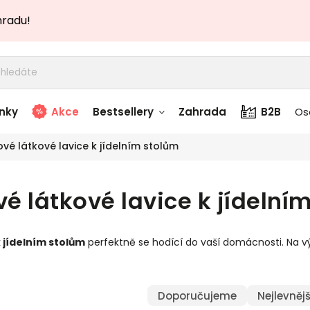
hradu!
nky
Akce
Bestsellery
Zahrada
B2B
Os
vé látkové lavice k jídelním stolům
adem
Stolky skladem
é látkové lavice k jídelní
story
Zahradní nábytek
skladem
k jídelním stolům
perfektně se hodící do vaší domácnosti. Na výb
Textílie skladem
 skladem
Doporučujeme
Nejlevnějš