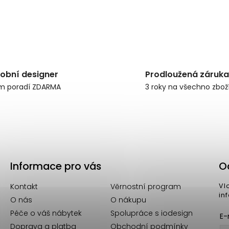
obní designer
Prodloužená záruka
m poradí ZDARMA
3 roky na všechno zbož
Informace pro vás
O
Kontakt
Věrnostní program
Vl
in
O nás
O nákupu
Péče o váš nábytek
Spolupráce s iodesign
E-
Doprava a platba
Obchodní podmínky