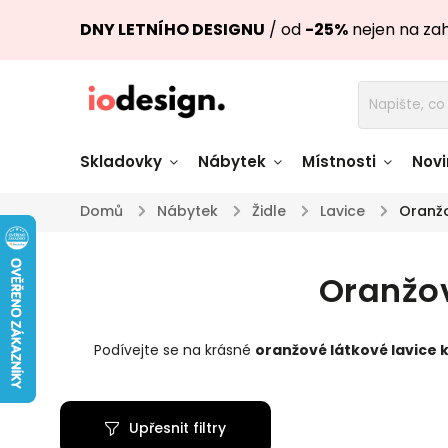
DNY LETNÍHO DESIGNU
/ od
-25%
nejen na za
Skladovky
Nábytek
Místnosti
Novi
Domů
/
Nábytek
/
Židle
/
Lavice
/
Oranžo
Židle skladem
Stoly skl
Oranžov
Pohovky a křesla
Úložné pro
skladem
skladem
Podívejte se na krásné
oranžové látkové
lavice 
Doplňky a
Světla skladem
dekorace
Upřesnit filtry
Nádobí skladem