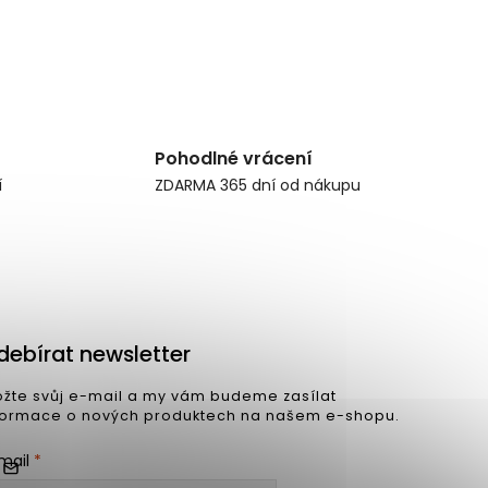
Pohodlné vrácení
í
ZDARMA 365 dní od nákupu
debírat newsletter
ožte svůj e-mail a my vám budeme zasílat
formace o nových produktech na našem e-shopu.
mail