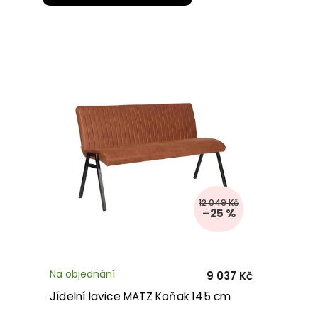
12 049 Kč
–25 %
Na objednání
9 037 Kč
Jídelní lavice MATZ Koňak 145 cm