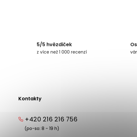
5/5 hvězdiček
Os
z více než 1 000 recenzí
vá
Kontakty
+420 216 216 756
(po-so: 8 - 19 h)