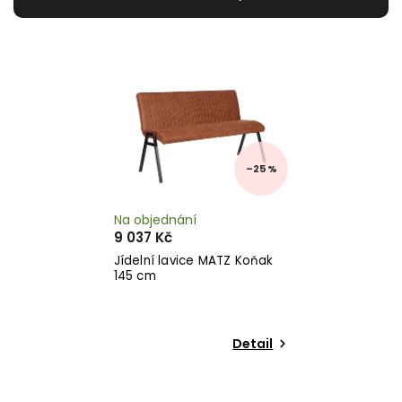
Nejlevnější
Nejdražší
Abecedně
–25 %
Na objednání
9 037 Kč
Jídelní lavice MATZ Koňak
145 cm
Detail