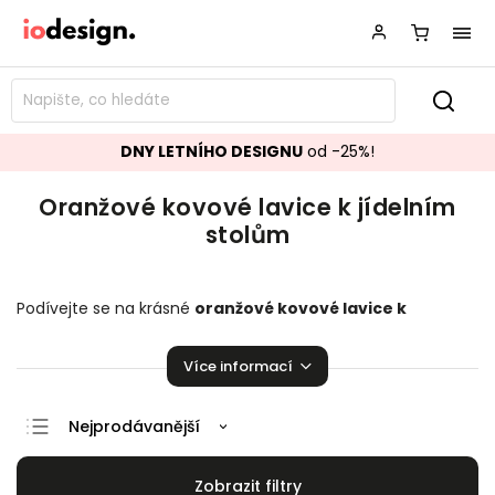
DNY LETNÍHO DESIGNU
od -25%!
Oranžové kovové lavice k jídelním
stolům
Podívejte se na krásné
oranžové kovové
lavice k
jídelním stolům
perfektně se hodící do vaší domácnosti.
Na výběr je zde z několika kusů. Je radost na nich sedět!
Více informací
Nejprodávanější
Doporučujeme