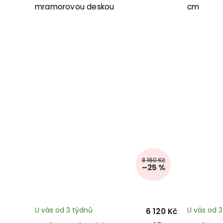
mramorovou deskou
cm
8 160 Kč
–25 %
U vás od 3 týdnů
U vás od 
6 120 Kč