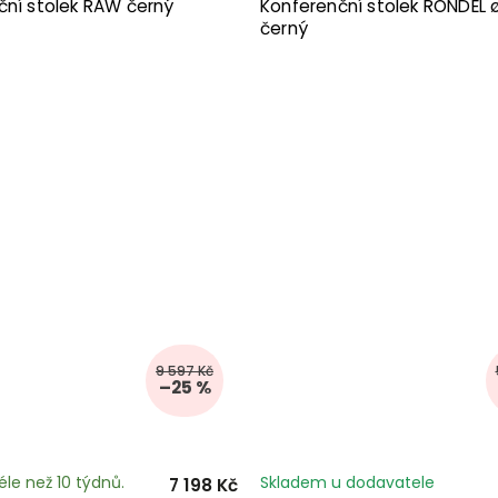
ční stolek RAW černý
Konferenční stolek RONDEL
černý
9 597 Kč
–25 %
éle než 10 týdnů.
Skladem u dodavatele
7 198 Kč