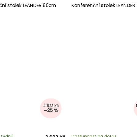
ční stolek LEANDER 80cm
Konferenční stolek LEANDE
4 923 Kč
–25 %
3 týdnů
Dostupnost na dotaz