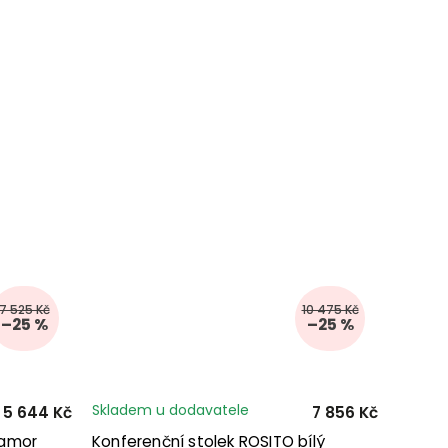
7 525 Kč
10 475 Kč
–25 %
–25 %
Skladem u dodavatele
5 644 Kč
7 856 Kč
ramor
Konferenční stolek ROSITO bílý