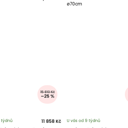
ø70cm
15 810 Kč
–25 %
3 týdnů
U vás od 9 týdnů
11 858 Kč