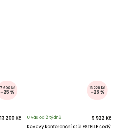
17 600 Kč
13 229 Kč
–25 %
–25 %
U vás od 2 týdnů
13 200 Kč
9 922 Kč
Kovový konferenční stůl ESTELLE šedý