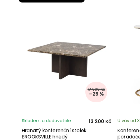
17 600 Kč
–25 %
Skladem u dodavatele
U vás od 
13 200 Kč
Hranatý konferenční stolek
Konferen
BROOKSVILLE hnědý
pořadače