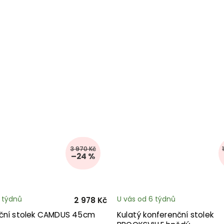
3 970 Kč
–24 %
3 týdnů
U vás od 6 týdnů
2 978 Kč
ční stolek CAMDUS 45cm
Kulatý konferenční stolek