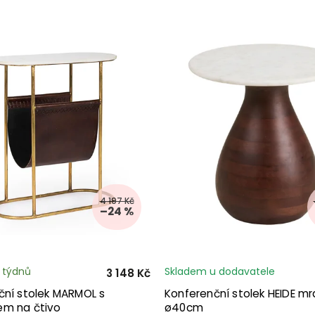
4 197 Kč
–24 %
3 týdnů
Skladem u dodavatele
3 148 Kč
ční stolek MARMOL s
Konferenční stolek HEIDE m
m na čtivo
ø40cm