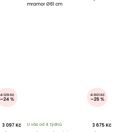
mramor Ø61 cm
4 129 Kč
4 901 Kč
–24 %
–25 %
U vás od 4 týdnů
3 097 Kč
3 675 Kč