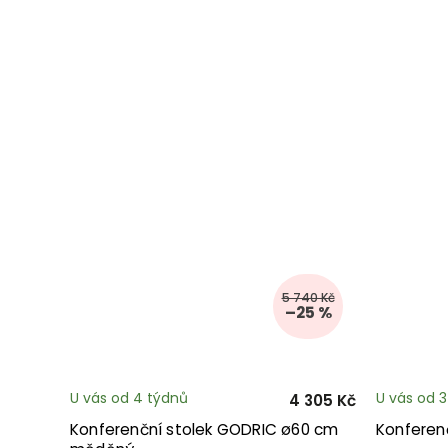
5 740 Kč
–25 %
U vás od 4 týdnů
U vás od 
4 305 Kč
Konferenční stolek GODRIC ø60 cm
Konferen