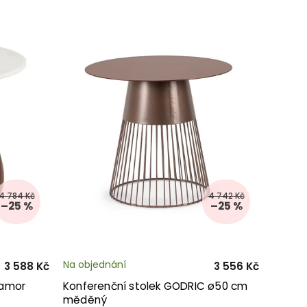
4 784 Kč
4 742 Kč
–25 %
–25 %
Na objednání
3 588 Kč
3 556 Kč
ramor
Konferenční stolek GODRIC ø50 cm
měděný