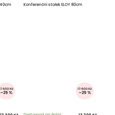
R 40cm
Konferenční stolek ELOY 80cm
17 600 Kč
17 600 Kč
–25 %
–25 %
Dostupnost na dotaz