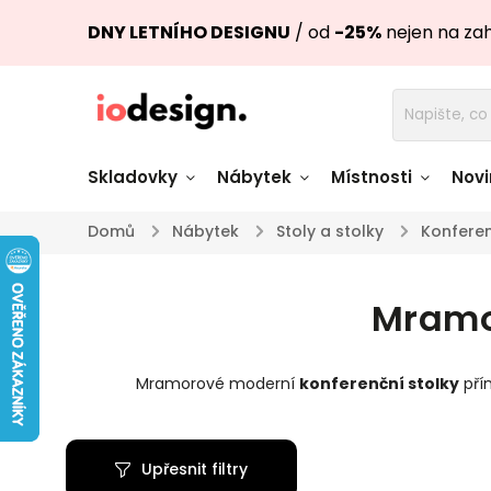
DNY LETNÍHO DESIGNU
/ od
-25%
nejen na za
Skladovky
Nábytek
Místnosti
Novi
Domů
/
Nábytek
/
Stoly a stolky
/
Konferen
Židle skladem
Stoly skl
Mramo
Pohovky a křesla
Úložné pro
skladem
skladem
Mramorové moderní
konferenční stolky
přím
Doplňky a
Světla skladem
dekorace
Upřesnit filtry
Nádobí skladem