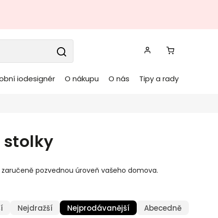
obní iodesignér
O nákupu
O nás
Tipy a rady
stolky
teré zaručeně pozvednou úroveň vašeho domova.
í
Nejdražší
Nejprodávanější
Abecedně