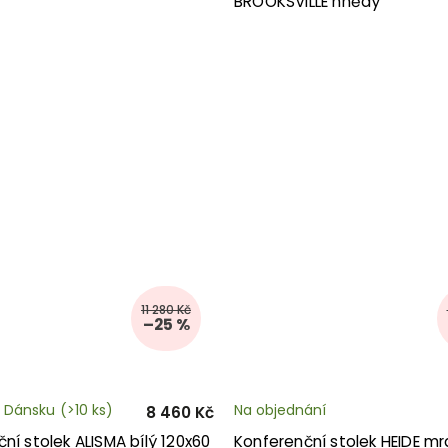
BROOKSVILLE hnědý
11 280 Kč
–25 %
 Dánsku
(>10 ks)
Na objednání
8 460 Kč
ní stolek ALISMA bílý 120x60
Konferenční stolek HEIDE m