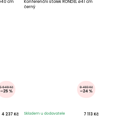
 ø40 cm
Konferenční stolek RONDEL ø41 cm
černý
5 649 Kč
9 483 Kč
–25 %
–24 %
Skladem u dodavatele
4 237 Kč
7 113 Kč