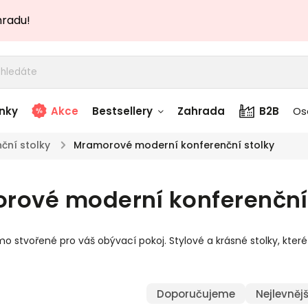
hradu!
nky
Akce
Bestsellery
Zahrada
B2B
Os
ční stolky
/
Mramorové moderní konferenční stolky
adem
Stolky skladem
rové moderní konferenční 
story
Zahradní nábytek
skladem
o stvořené pro váš obývací pokoj. Stylové a krásné stolky, k
Textílie skladem
 skladem
Doporučujeme
Nejlevnějš