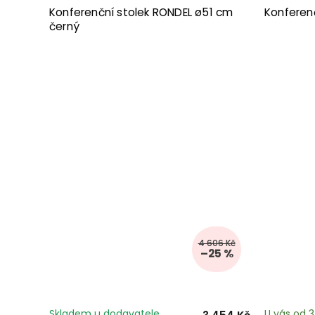
Konferenční stolek RONDEL ø51 cm
Konferen
černý
4 606 Kč
–25 %
Skladem u dodavatele
U vás od 