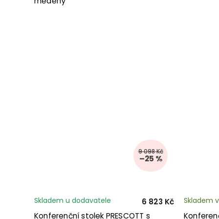
měděný
9 098 Kč
–25 %
Skladem u dodavatele
Skladem v
6 823 Kč
Konferenční stolek PRESCOTT s
Konferenč