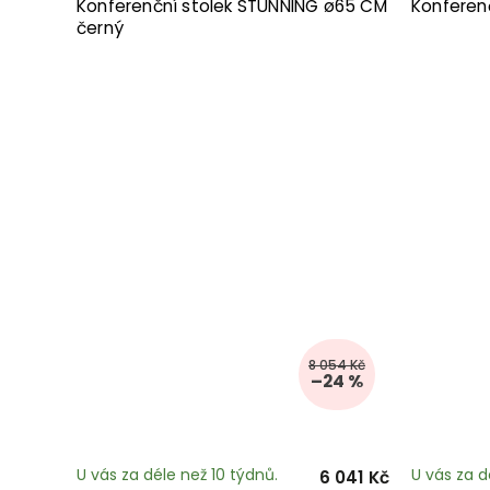
Konferenční stolek STUNNING ø65 CM
Konferen
černý
8 054 Kč
–24 %
U vás za déle než 10 týdnů.
U vás za d
6 041 Kč