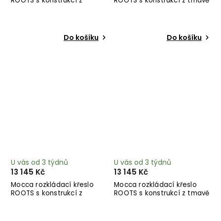
ROOTS s konstrukcí z
ROOTS s konstrukcí z tmavě
černého dřeva
hnědého dřeva
Do košíku
Do košíku
U vás od 3 týdnů
U vás od 3 týdnů
13 145 Kč
13 145 Kč
Mocca rozkládací křeslo
Mocca rozkládací křeslo
ROOTS s konstrukcí z
ROOTS s konstrukcí z tmavě
černého dřeva
hnědého dřeva