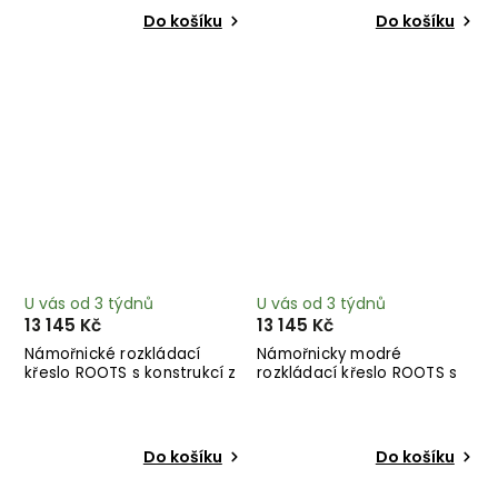
Do košíku
Do košíku
U vás od 3 týdnů
U vás od 3 týdnů
13 145 Kč
13 145 Kč
Námořnické rozkládací
Námořnicky modré
křeslo ROOTS s konstrukcí z
rozkládací křeslo ROOTS s
tmavě hnědého dřeva
konstrukcí z černého dřeva
Do košíku
Do košíku