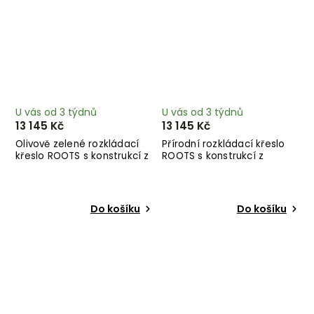
U vás od 3 týdnů
U vás od 3 týdnů
13 145 Kč
13 145 Kč
Olivově zelené rozkládací
Přírodní rozkládací křeslo
křeslo ROOTS s konstrukcí z
ROOTS s konstrukcí z
tmavě hnědého dřeva
černého dřeva
Do košíku
Do košíku