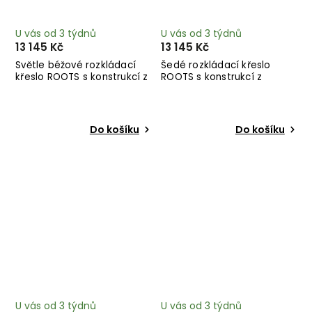
U vás od 3 týdnů
U vás od 3 týdnů
13 145 Kč
13 145 Kč
Světle béžové rozkládací
Šedé rozkládací křeslo
křeslo ROOTS s konstrukcí z
ROOTS s konstrukcí z
tmavě hnědého dřeva
černého dřeva
Do košíku
Do košíku
U vás od 3 týdnů
U vás od 3 týdnů