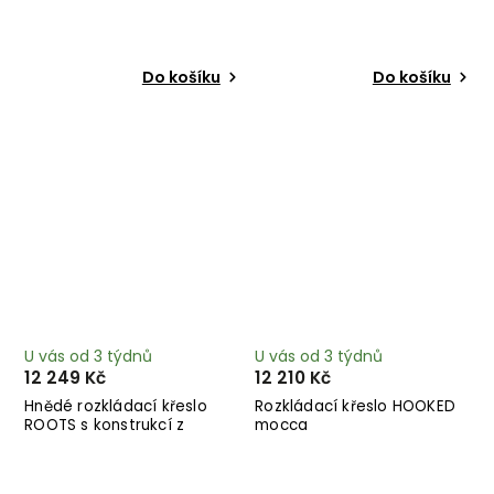
Do košíku
Do košíku
U vás od 3 týdnů
U vás od 3 týdnů
12 249 Kč
12 210 Kč
Hnědé rozkládací křeslo
Rozkládací křeslo HOOKED
ROOTS s konstrukcí z
mocca
černého dřeva