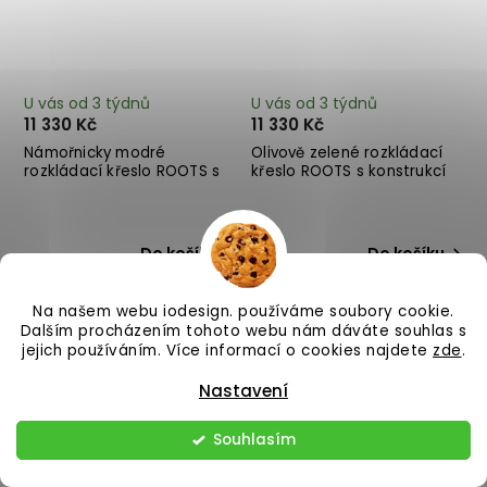
U vás od 3 týdnů
U vás od 3 týdnů
11 330 Kč
11 330 Kč
Námořnicky modré
Olivově zelené rozkládací
rozkládací křeslo ROOTS s
křeslo ROOTS s konstrukcí
konstrukcí ze světlého
ze světlého dřeva
dřeva
Do košíku
Do košíku
Na našem webu iodesign. používáme soubory cookie.
Dalším procházením tohoto webu nám dáváte souhlas s
jejich používáním. Více informací o cookies najdete
zde
.
Nastavení
Souhlasím