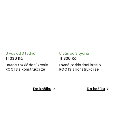
U vás od 3 týdnů
U vás od 3 týdnů
11 330 Kč
11 330 Kč
Hnědé rozkládací křeslo
Lněné rozkládací křeslo
ROOTS s konstrukcí ze
ROOTS s konstrukcí ze
světlého dřeva
světlého dřeva
Do košíku
Do košíku