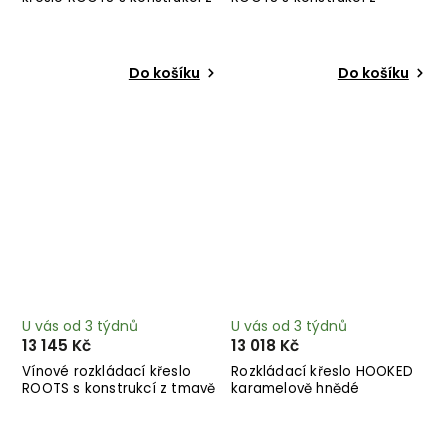
tmavě hnědého dřeva
černého dřeva
Do košíku
Do košíku
U vás od 3 týdnů
U vás od 3 týdnů
13 145 Kč
13 018 Kč
Vínové rozkládací křeslo
Rozkládací křeslo HOOKED
ROOTS s konstrukcí z tmavě
karamelově hnědé
hnědého dřeva