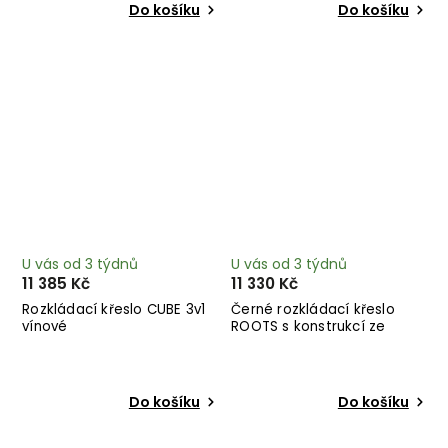
Do košíku
Do košíku
U vás od 3 týdnů
U vás od 3 týdnů
11 385 Kč
11 330 Kč
Rozkládací křeslo CUBE 3v1
Černé rozkládací křeslo
vínové
ROOTS s konstrukcí ze
světlého dřeva
Do košíku
Do košíku