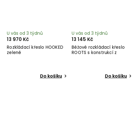
U vás od 3 týdnů
U vás od 3 týdnů
13 970 Kč
13 145 Kč
Rozkládací křeslo HOOKED
Béžové rozkládací křeslo
zelené
ROOTS s konstrukcí z
černého dřeva
Do košíku
Do košíku