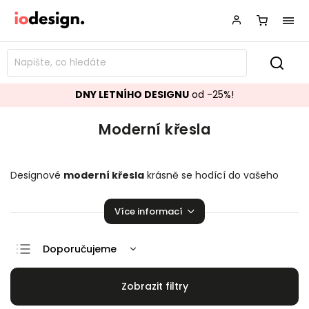
DNY LETNÍHO DESIGNU
od -25%!
Moderní křesla
Designové
moderní křesla
krásně se hodící do vašeho
obývacího pokoje.
Křesla
přímo stvořené k relaxaci!
Více informací
Doporučujeme
Nejlevnější
Nejdražší