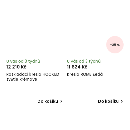
–25 %
U vás od 3 týdnů
U vás od 3 týdnů.
12 210 Kč
11 824 Kč
Rozkládací křeslo HOOKED
Křeslo ROME šedá
světle krémové
Do košíku
Do košíku