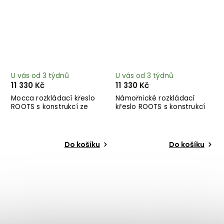
U vás od 3 týdnů
U vás od 3 týdnů
11 330 Kč
11 330 Kč
Mocca rozkládací křeslo
Námořnické rozkládací
ROOTS s konstrukcí ze
křeslo ROOTS s konstrukcí
světlého dřeva
ze světlého dřeva
Do košíku
Do košíku