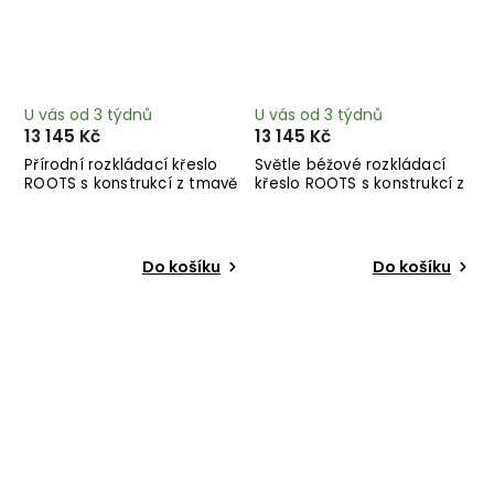
U vás od 3 týdnů
U vás od 3 týdnů
13 145 Kč
13 145 Kč
Přírodní rozkládací křeslo
Světle béžové rozkládací
ROOTS s konstrukcí z tmavě
křeslo ROOTS s konstrukcí z
hnědého dřeva
černého dřeva
Do košíku
Do košíku