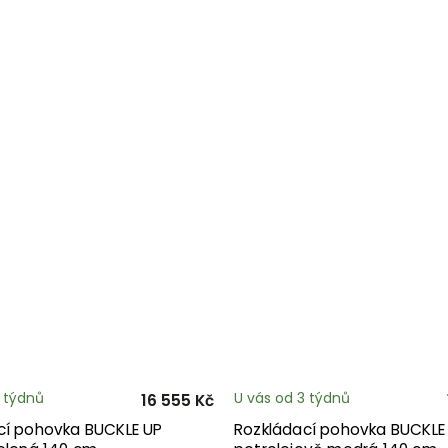
3 týdnů
U vás od 3 týdnů
16 555 Kč
cí pohovka BUCKLE UP
Rozkládací pohovka BUCKLE