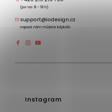
(po-so: 8 - 19 h)
support@iodesign.cz
napsat nám můžete kdykoliv
Instagram