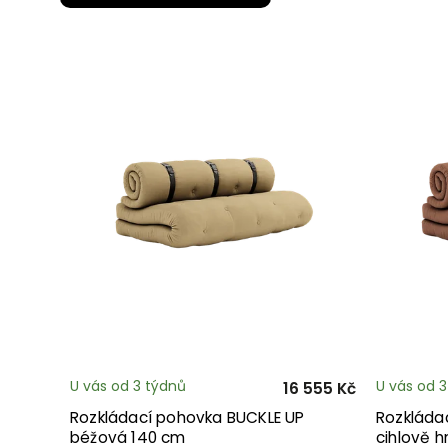
U vás od 3 týdnů
U vás od 
16 555 Kč
Rozkládací pohovka BUCKLE UP
Rozkláda
béžová 140 cm
cihlově 