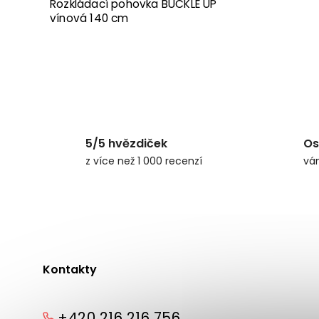
Rozkládací pohovka BUCKLE UP
vínová 140 cm
5/5 hvězdiček
Os
z více než 1 000 recenzí
vá
Kontakty
+420 216 216 756