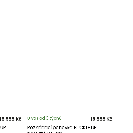
U vás od 3 týdnů
16 555 Kč
16 555 Kč
 UP
Rozkládací pohovka BUCKLE UP