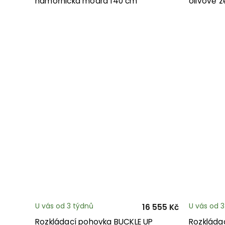
námořnická modrá 140 cm
olivově 
U vás od 3 týdnů
U vás od 
16 555 Kč
Rozkládací pohovka BUCKLE UP
Rozkláda