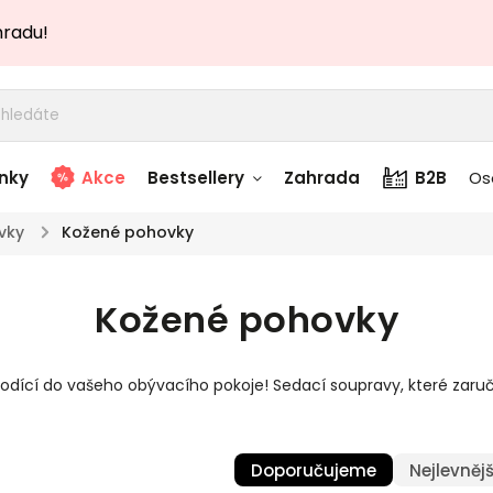
hradu!
nky
Akce
Bestsellery
Zahrada
B2B
Os
vky
/
Kožené pohovky
adem
Stolky skladem
Kožené pohovky
story
Zahradní nábytek
skladem
hodící do vašeho obývacího pokoje! Sedací soupravy, které za
Textílie skladem
 skladem
Doporučujeme
Nejlevnějš