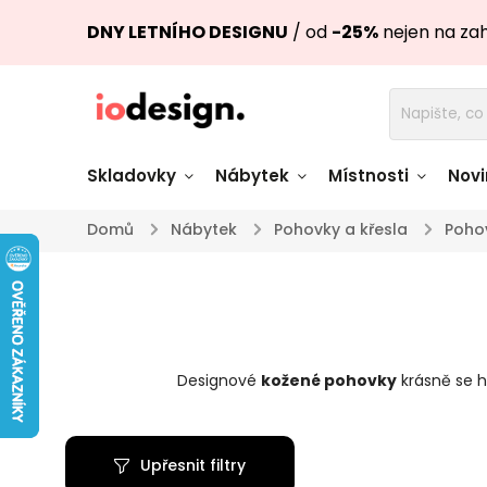
DNY LETNÍHO DESIGNU
/ od
-25%
nejen na za
Skladovky
Nábytek
Místnosti
Novi
Domů
/
Nábytek
/
Pohovky a křesla
/
Poho
Židle skladem
Stoly skl
Pohovky a křesla
Úložné pro
skladem
skladem
Designové
kožené pohovky
krásně se 
Doplňky a
Světla skladem
dekorace
Upřesnit filtry
Nádobí skladem