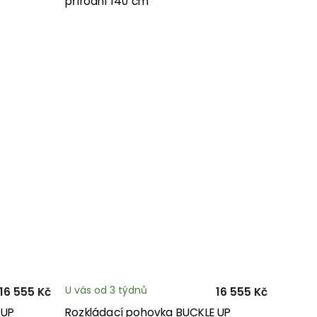
přírodní 140 cm
U vás od 3 týdnů
16 555 Kč
16 555 Kč
 UP
Rozkládací pohovka BUCKLE UP