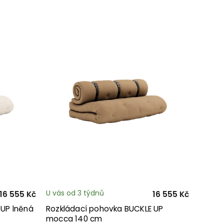
U vás od 3 týdnů
16 555 Kč
16 555 Kč
 UP lněná
Rozkládací pohovka BUCKLE UP
mocca 140 cm