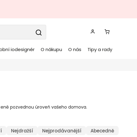
obní iodesignér
O nákupu
O nás
Tipy a rady
ručeně pozvednou úroveň vašeho domova.
í
Nejdražší
Nejprodávanější
Abecedně