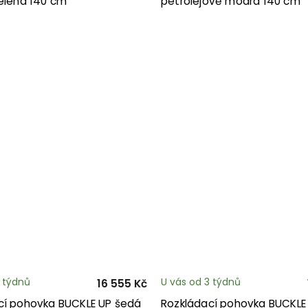
zelená 140 cm
petrolejově modrá 140 cm
3 týdnů
U vás od 3 týdnů
16 555 Kč
cí pohovka BUCKLE UP šedá
Rozkládací pohovka BUCKLE