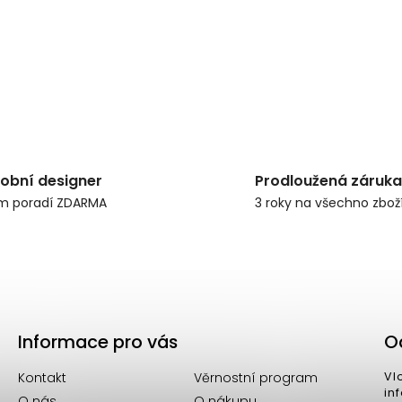
obní designer
Prodloužená záruka
m poradí ZDARMA
3 roky na všechno zbož
Informace pro vás
O
Kontakt
Věrnostní program
Vl
in
O nás
O nákupu