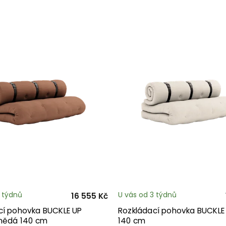
3 týdnů
U vás od 3 týdnů
16 555 Kč
cí pohovka BUCKLE UP
Rozkládací pohovka BUCKLE
hnědá 140 cm
140 cm