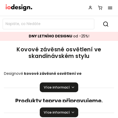
DNY LETNÍHO DESIGNU
od -25%!
Kovové závěsné osvětlení ve
skandinávském stylu
Designové
kovové závěsné osvětlení ve
skandinávském stylu,
které bude ozdobou vašeho
interiéru!
Závěsné osvětlení
pozvedající úroveň Vaší
Více informací
domácnosti.
Produkty teprve připravujeme.
Můžete se ale podívat na ostatní kategorie.
Více informací