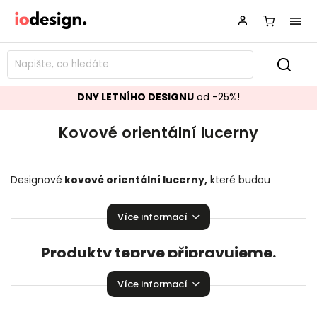
DNY LETNÍHO DESIGNU
od -25%!
Kovové orientální lucerny
Designové
kovové orientální lucerny
,
které budou
ozdobou vašeho interiéru! Stylové
kovové
orientální
lucerny
rozzáří Vaší domácnost.
Více informací
Produkty teprve připravujeme.
Můžete se ale podívat na ostatní kategorie.
Více informací