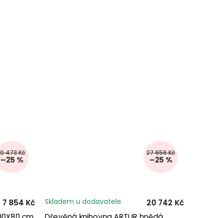
10 473 Kč
27 656 Kč
–25 %
–25 %
Skladem u dodavatele
7 854 Kč
20 742 Kč
00X80 cm
Dřevěná knihovna ARTUR hnědá