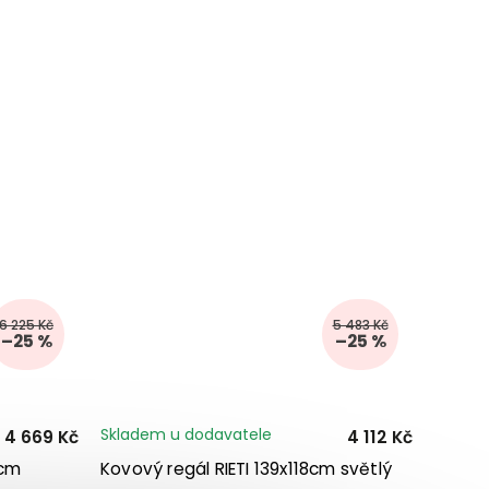
6 225 Kč
5 483 Kč
–25 %
–25 %
Skladem u dodavatele
4 669 Kč
4 112 Kč
 cm
Kovový regál RIETI 139x118cm světlý