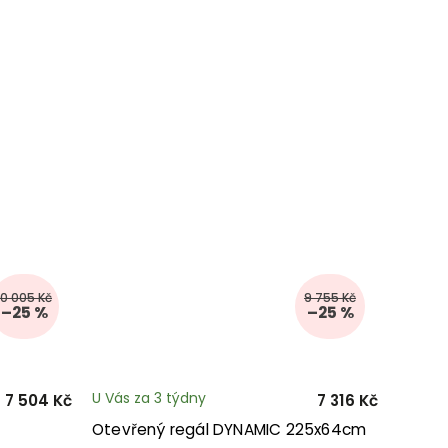
10 005 Kč
9 755 Kč
–25 %
–25 %
U Vás za 3 týdny
7 504 Kč
7 316 Kč
Otevřený regál DYNAMIC 225x64cm