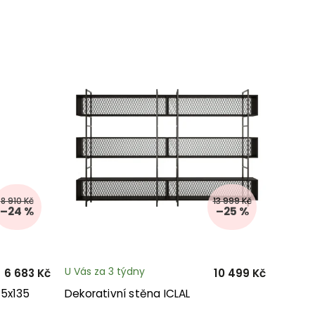
8 910 Kč
13 999 Kč
–24 %
–25 %
U Vás za 3 týdny
6 683 Kč
10 499 Kč
85x135
Dekorativní stěna ICLAL