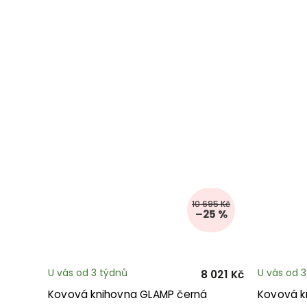
10 695 Kč
–25 %
U vás od 3 týdnů
U vás od 
8 021 Kč
Kovová knihovna GLAMP černá
Kovová k