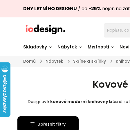
DNY LETNÍHO DESIGNU
/ od
-25%
nejen na za
Skladovky
Nábytek
Místnosti
Novi
Domů
/
Nábytek
/
Skříně a skříňky
/
Knihov
Židle skladem
Stoly skl
Kovové 
Pohovky a křesla
Úložné pro
skladem
skladem
Designové
kovové moderní knihovny
krásně se
Doplňky a
Světla skladem
dekorace
Upřesnit filtry
Nádobí skladem