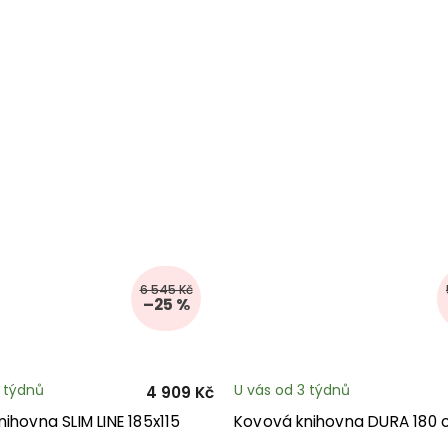
6 545 Kč
–25 %
3 týdnů
U vás od 3 týdnů
4 909 Kč
ihovna SLIM LINE 185x115
Kovová knihovna DURA 180 