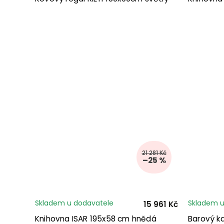
21 281 Kč
–25 %
Skladem u dodavatele
Skladem u
15 961 Kč
Knihovna ISAR 195x58 cm hnědá
Barový k