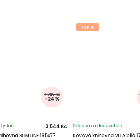
TOP 10
4 725 Kč
–24 %
3 týdnů
Skladem u dodavatele
3 544 Kč
ihovna SLIM LINE 185x77
Kovová knihovna VITA bílá 