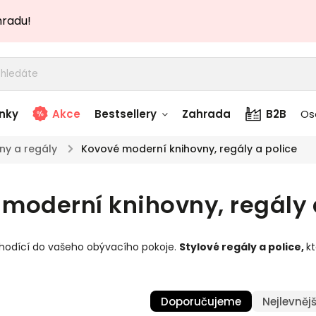
hradu!
nky
Akce
Bestsellery
Zahrada
B2B
Os
ny a regály
/
Kovové moderní knihovny, regály a police
adem
Stolky skladem
moderní knihovny, regály 
story
Zahradní nábytek
skladem
 hodící do vašeho obývacího pokoje.
Stylové regály a police
,
k
Textílie skladem
 skladem
Doporučujeme
Nejlevnějš