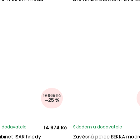
19 965 Kč
–25 %
 dodavatele
Skladem u dodavatele
14 974 Kč
abinet ISAR hnědý
Závěsná police BEKKA modr