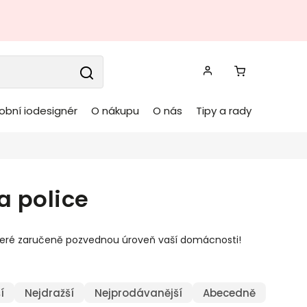
obní iodesignér
O nákupu
O nás
Tipy a rady
a police
teré zaručeně pozvednou úroveň vaší domácnosti!
í
Nejdražší
Nejprodávanější
Abecedně