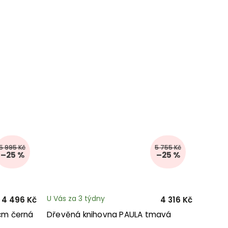
5 995 Kč
5 755 Kč
–25 %
–25 %
U Vás za 3 týdny
4 496 Kč
4 316 Kč
cm černá
Dřevěná knihovna PAULA tmavá