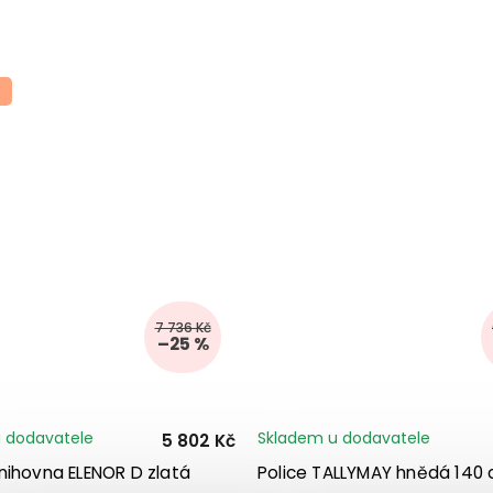
7 736 Kč
–25 %
 dodavatele
Skladem u dodavatele
5 802 Kč
nihovna ELENOR D zlatá
Police TALLYMAY hnědá 140