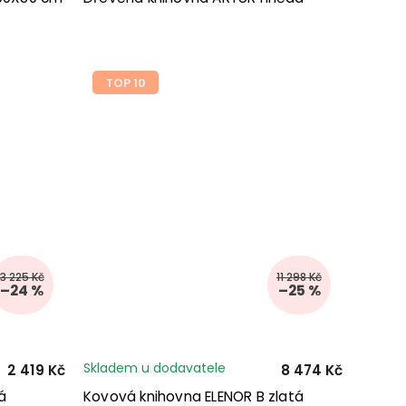
TOP 10
3 225 Kč
11 298 Kč
–24 %
–25 %
Skladem u dodavatele
2 419 Kč
8 474 Kč
á
Kovová knihovna ELENOR B zlatá