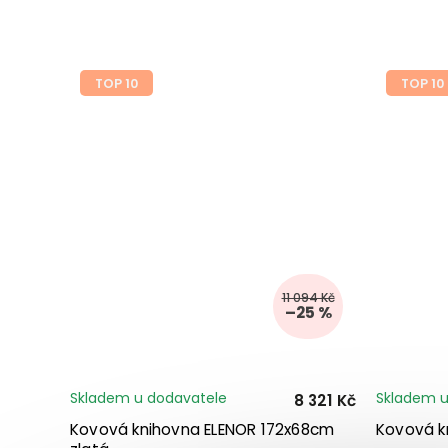
TOP 10
TOP 10
11 094 Kč
–25 %
Skladem u dodavatele
Skladem u
8 321 Kč
Kovová knihovna ELENOR 172x68cm
Kovová k