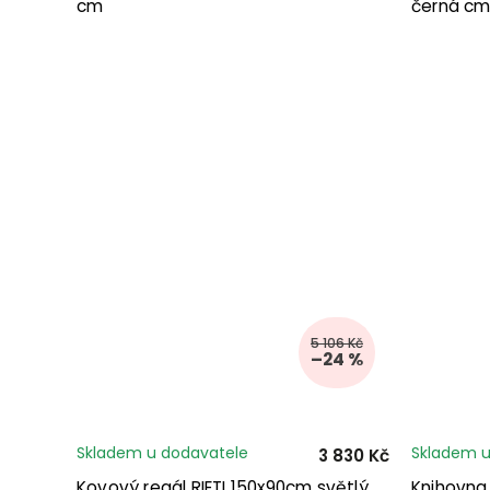
cm
černá c
5 106 Kč
–24 %
Skladem u dodavatele
Skladem u
3 830 Kč
Kovový regál RIETI 150x90cm světlý
Knihovna