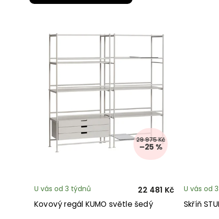
29 975 Kč
–25 %
U vás od 3 týdnů
U vás od 
22 481 Kč
Kovový regál KUMO světle šedý
Skříň ST