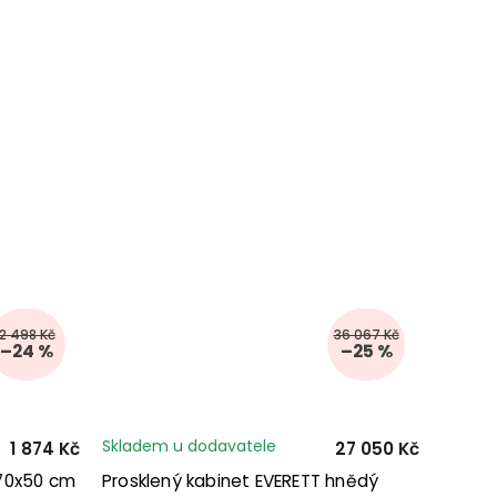
2 498 Kč
36 067 Kč
–24 %
–25 %
Skladem u dodavatele
1 874 Kč
27 050 Kč
170x50 cm
Prosklený kabinet EVERETT hnědý