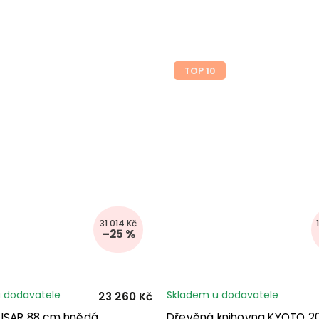
m
TOP 10
31 014 Kč
–25 %
 dodavatele
Skladem u dodavatele
23 260 Kč
 ISAR 88 cm hnědá
Dřevěná knihovna KYOTO 2