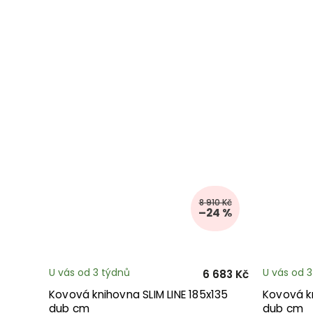
8 910 Kč
–24 %
U vás od 3 týdnů
U vás od 
6 683 Kč
Kovová knihovna SLIM LINE 185x135
Kovová kn
dub cm
dub cm