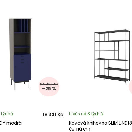
24 455 Kč
–25 %
3 týdnů
U vás od 3 týdnů
18 341 Kč
UDY modrá
Kovová knihovna SLIM LINE 1
černá cm