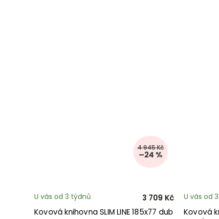
4 945 Kč
–24 %
U vás od 3 týdnů
U vás od 
3 709 Kč
Kovová knihovna SLIM LINE 185x77 dub
Kovová kn