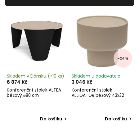
Nejlevnější
Nejdražší
Abecedně
–24 %
Skladem v Dánsku
(>10 ks)
Skladem u dodavatele
6 874 Kč
3 046 Kč
Konferenční stolek ALTEA
Konferenční stolek
béžový ⌀80 cm
ALLIGATOR béžový 43x32
cm
Do košíku
Do košíku