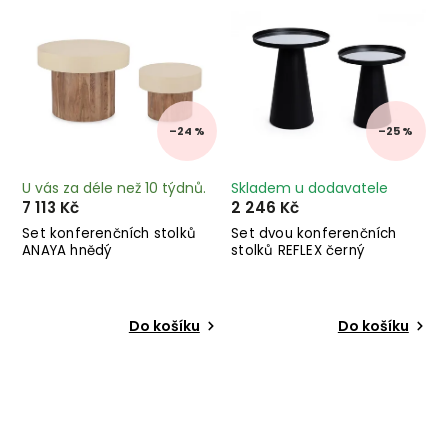
–24 %
–25 %
U vás za déle než 10 týdnů.
Skladem u dodavatele
7 113 Kč
2 246 Kč
Set konferenčních stolků
Set dvou konferenčních
ANAYA hnědý
stolků REFLEX černý
Do košíku
Do košíku