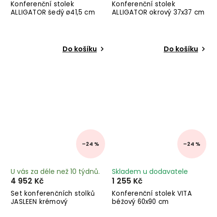
Konferenční stolek
Konferenční stolek
ALLIGATOR šedý ø41,5 cm
ALLIGATOR okrový 37x37 cm
Do košíku
Do košíku
–24 %
–24 %
U vás za déle než 10 týdnů.
Skladem u dodavatele
4 952 Kč
1 255 Kč
Set konferenčních stolků
Konferenční stolek VITA
JASLEEN krémový
béžový 60x90 cm