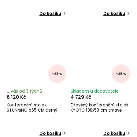
Do košíku
Do košíku
–25 %
–25 %
U vás od 3 týdnů
Skladem u dodavatele
6 120 Kč
4 729 Kč
Konferenční stolek
Dřevěný konferenční stolek
STUNNING ø65 CM černý
KYOTO 100x50 cm tmavě
hnědý
Do košíku
Do košíku