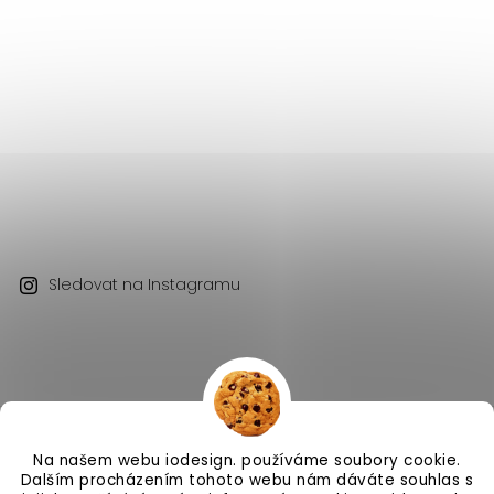
Sledovat na Instagramu
Na našem webu iodesign. používáme soubory cookie.
Copyright 2026
iodesign.
. Všechna práva vyhrazena.
Dalším procházením tohoto webu nám dáváte souhlas s
Vytvořil
Shoptet
| Design
Shoptak.cz