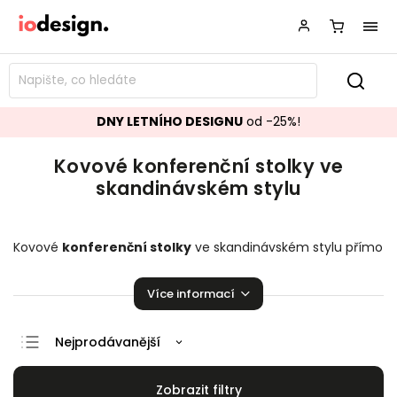
DNY LETNÍHO DESIGNU
od -25%!
Kovové konferenční stolky ve
skandinávském stylu
Kovové
konferenční stolky
ve skandinávském stylu přímo
stvořené pro váš obývací pokoj. Stylové a krásné stolky,
které zaručeně pozvednou úroveň vašeho domova.
Více informací
Nejprodávanější
Doporučujeme