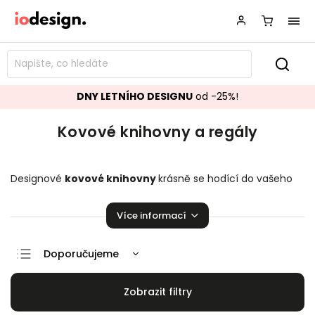
DNY LETNÍHO DESIGNU
od -25%!
Kovové knihovny a regály
Designové
kovové knihovny
krásně se hodící do vašeho
obývacího pokoje.
Regály a police
,
které zaručeně
pozvednou úroveň vaší domácnosti!
Více informací
Doporučujeme
Nejlevnější
Nejdražší