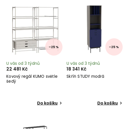
Nejprodávanější
Abecedně
–25 %
–25 %
U vás od 3 týdnů
U vás od 3 týdnů
22 481 Kč
18 341 Kč
Kovový regál KUMO světle
Skříň STUDY modrá
šedý
Do košíku
Do košíku