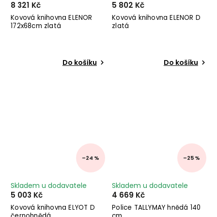
8 321 Kč
5 802 Kč
Kovová knihovna ELENOR
Kovová knihovna ELENOR D
172x68cm zlatá
zlatá
Do košíku
Do košíku
–24 %
–25 %
Skladem u dodavatele
Skladem u dodavatele
5 003 Kč
4 669 Kč
Kovová knihovna ELYOT D
Police TALLYMAY hnědá 140
černohnědá
cm