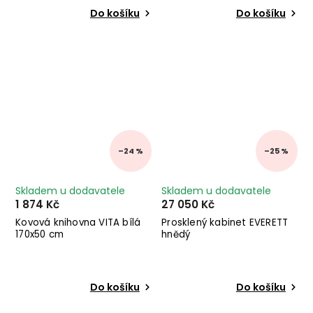
Do košíku
Do košíku
–24 %
–25 %
Skladem u dodavatele
Skladem u dodavatele
1 874 Kč
27 050 Kč
Kovová knihovna VITA bílá
Prosklený kabinet EVERETT
170x50 cm
hnědý
Do košíku
Do košíku