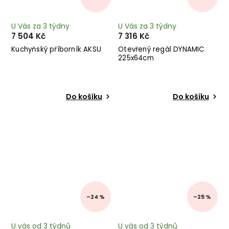
U Vás za 3 týdny
U Vás za 3 týdny
7 504 Kč
7 316 Kč
Kuchyňský příborník AKSU
Otevřený regál DYNAMIC
225x64cm
Do košíku
Do košíku
–24 %
–25 %
U vás od 3 týdnů
U vás od 3 týdnů