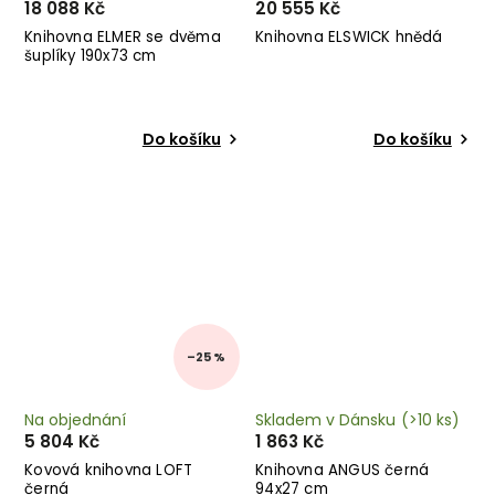
18 088 Kč
20 555 Kč
Knihovna ELMER se dvěma
Knihovna ELSWICK hnědá
šuplíky 190x73 cm
Do košíku
Do košíku
–25 %
Na objednání
Skladem v Dánsku
(>10 ks)
5 804 Kč
1 863 Kč
Kovová knihovna LOFT
Knihovna ANGUS černá
černá
94x27 cm