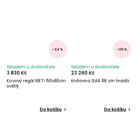
–24 %
–25 %
Skladem u dodavatele
Skladem u dodavatele
3 830 Kč
23 260 Kč
Kovový regál RIETI 150x90cm
Knihovna ISAR 88 cm hnědá
světlý
Do košíku
Do košíku