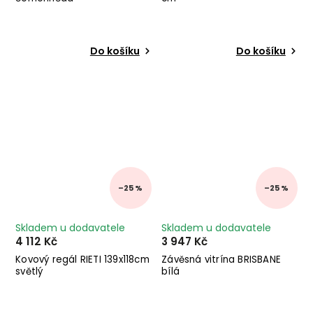
Do košíku
Do košíku
–25 %
–25 %
Skladem u dodavatele
Skladem u dodavatele
4 112 Kč
3 947 Kč
Kovový regál RIETI 139x118cm
Závěsná vitrína BRISBANE
světlý
bílá