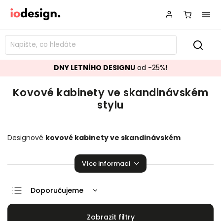
DNY LETNÍHO DESIGNU
od -25%!
Kovové kabinety ve skandinávském
stylu
Designové
kovové kabinety ve skandinávském
stylu
krásně se hodící do vašeho obývacího
pokoje.
Stylové kabinety
,
které zaručeně pozvednou
Více informací
úroveň vaší domácnosti!
Doporučujeme
Nejlevnější