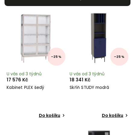
Nejdražší
Nejprodávanější
Abecedně
–25 %
–25 %
U vás od 3 týdnů
U vás od 3 týdnů
17 576 Kč
18 341 Kč
Kabinet PLEX šedý
Skříň STUDY modrá
Do košíku
Do košíku