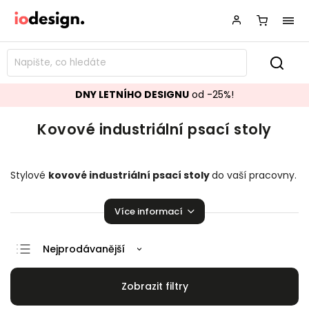
DNY LETNÍHO DESIGNU
od -25%!
Kovové industriální psací stoly
Stylové
kovové industriální
psací stoly
do vaší pracovny.
Mnoho skvělých kousků jako stvořených pro práci!
Více informací
Nejprodávanější
Doporučujeme
Nejlevnější