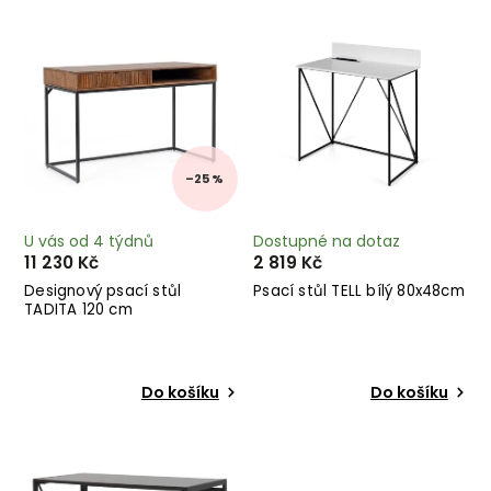
Nejdražší
Abecedně
–25 %
U vás od 4 týdnů
Dostupné na dotaz
11 230 Kč
2 819 Kč
Designový psací stůl
Psací stůl TELL bílý 80x48cm
TADITA 120 cm
Do košíku
Do košíku