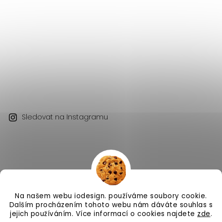
Sledovat na Instagramu
Na našem webu iodesign. používáme soubory cookie.
Copyright 2026
iodesign.
. Všechna práva vyhrazena.
Dalším procházením tohoto webu nám dáváte souhlas s
Vytvořil
Shoptet
| Design
Shoptak.cz
jejich používáním. Více informací o cookies najdete
zde
.