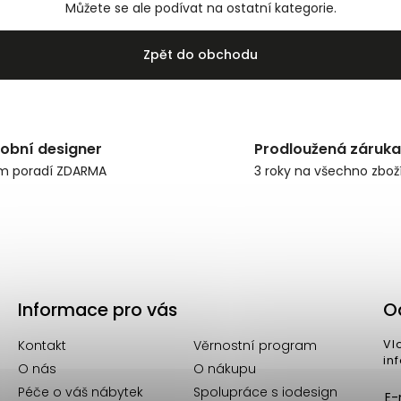
Můžete se ale podívat na ostatní kategorie.
Zpět do obchodu
obní designer
Prodloužená záruka
m poradí ZDARMA
3 roky na všechno zbož
Informace pro vás
O
Kontakt
Věrnostní program
Vl
in
O nás
O nákupu
Péče o váš nábytek
Spolupráce s iodesign
E-