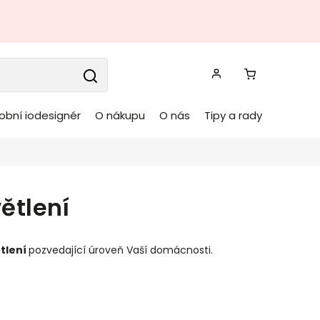
obní iodesignér
O nákupu
O nás
Tipy a rady
ětlení
tlení
pozvedající úroveň Vaší domácnosti.