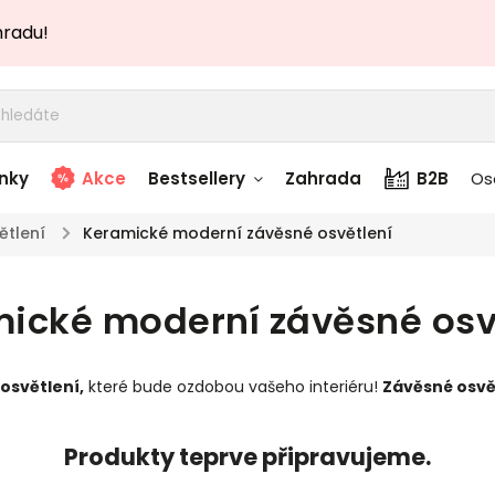
hradu!
nky
Akce
Bestsellery
Zahrada
B2B
Os
ětlení
/
Keramické moderní závěsné osvětlení
adem
Stolky skladem
ické moderní závěsné osv
story
Zahradní nábytek
skladem
osvětlení,
které bude ozdobou vašeho interiéru!
Závěsné osvě
Textílie skladem
 skladem
Produkty teprve připravujeme.