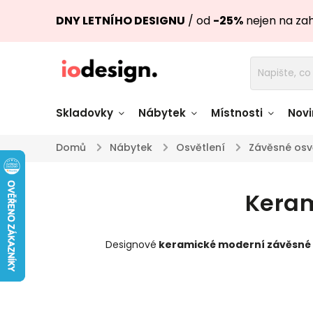
DNY LETNÍHO DESIGNU
/ od
-25%
nejen na za
Skladovky
Nábytek
Místnosti
Novi
Domů
/
Nábytek
/
Osvětlení
/
Závěsné osv
Židle skladem
Stoly skl
Keram
Pohovky a křesla
Úložné pro
skladem
skladem
Designové
keramické moderní závěsné 
Doplňky a
Světla skladem
dekorace
Nádobí skladem