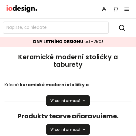
DNY LETNÍHO DESIGNU
od -25%!
Keramické moderní stoličky a
taburety
Krásné
keramické moderní
stoličky a
taburety
perfektně zapadající do vaší kuchyně či
obývacího pokoje.
Stoličky a taburety,
které pozvednou
Více informací
úroveň vaší domácnosti!
Produkty teprve připravujeme.
Můžete se ale podívat na ostatní kategorie.
Více informací