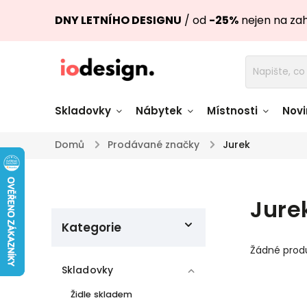
DNY LETNÍHO DESIGNU
/ od
-25%
nejen na za
Skladovky
Nábytek
Místnosti
Novi
Domů
/
Prodávané značky
/
Jurek
Židle skladem
Stoly skl
Pohovky a křesla
Úložné pro
Jure
skladem
skladem
Kategorie
Doplňky a
Světla skladem
Žádné prod
dekorace
Skladovky
Židle skladem
Nádobí skladem