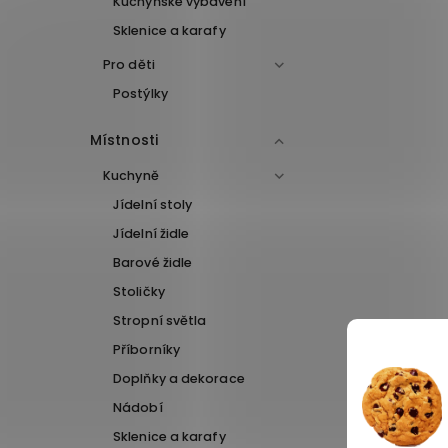
Kuchyňské vybavení
Sklenice a karafy
Pro děti
Postýlky
Místnosti
Kuchyně
Jídelní stoly
Jídelní židle
Barové židle
Stoličky
Stropní světla
Příborníky
Doplňky a dekorace
Nádobí
Sklenice a karafy