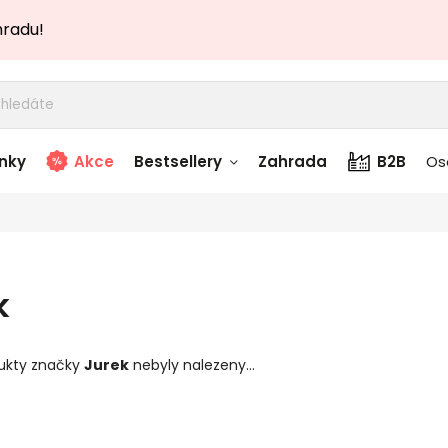
hradu!
nky
Akce
Bestsellery
Zahrada
B2B
Os
adem
Stolky skladem
story
Zahradní nábytek
k
skladem
Textílie skladem
ukty značky
Jurek
nebyly nalezeny...
 skladem