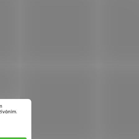
m
žíváním.