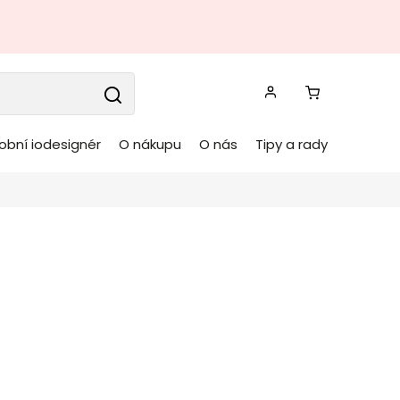
obní iodesignér
O nákupu
O nás
Tipy a rady