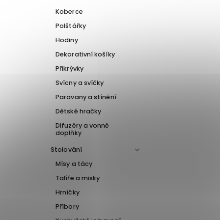
Koberce
Polštářky
Hodiny
Dekorativní košíky
Přikrývky
Svícny a svíčky
Paravany a stínění
Dětské hračky
Difuzéry a vonné
doplňky
Stolování
Mísy a tácy
Talíře a misky
Hrníčky
Příbory