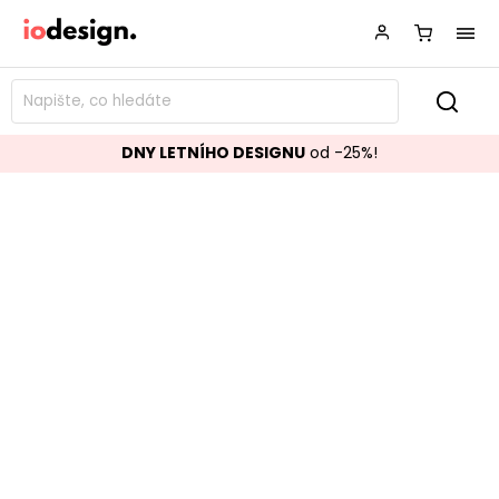
DNY LETNÍHO DESIGNU
od -25%!
Jídelní židle EASY transparentní
Značka:
BIZZOTTO
Kód:
0733033
TOP akce
Skladem
Populární