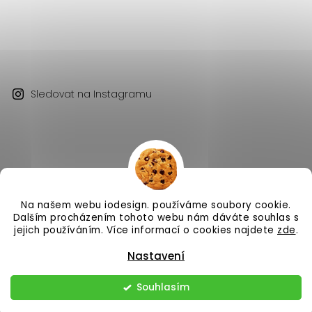
Sledovat na Instagramu
Na našem webu iodesign. používáme soubory cookie.
Copyright 2026
iodesign.
. Všechna práva vyhrazena.
Dalším procházením tohoto webu nám dáváte souhlas s
Vytvořil
Shoptet
| Design
Shoptak.cz
jejich používáním. Více informací o cookies najdete
zde
.
Nastavení
Souhlasím
Odstoupit od smlouvy