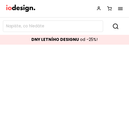
DNY LETNÍHO DESIGNU
od -25%!
Jídelní stůl OSAKA černý ø120x120-
200 cm
Značka:
House Nordic
Kód:
2203002
TOP akce