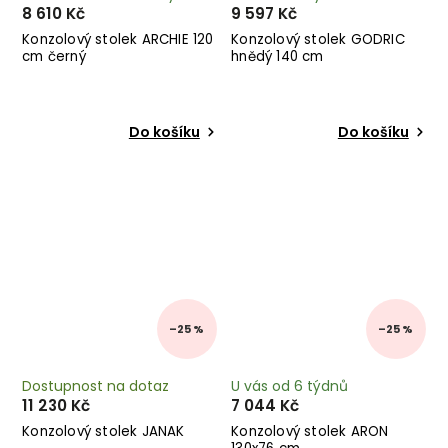
8 610 Kč
9 597 Kč
Konzolový stolek ARCHIE 120
Konzolový stolek GODRIC
cm černý
hnědý 140 cm
Do košíku
Do košíku
–25 %
–25 %
Dostupnost na dotaz
U vás od 6 týdnů
11 230 Kč
7 044 Kč
Konzolový stolek JANAK
Konzolový stolek ARON