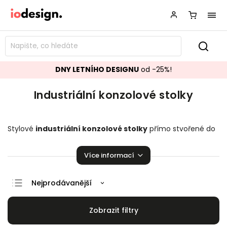
DNY LETNÍHO DESIGNU
od -25%!
Industriální konzolové stolky
Stylové
industriální konzolové stolky
přímo stvořené do
vaší chodby či ložnice! Designové stolky krásně se hodící do
vaší domácnosti.
Více informací
Nejprodávanější
Doporučujeme
Nejlevnější