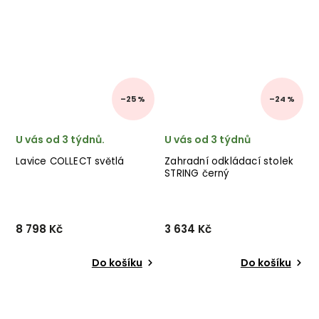
–25 %
–24 %
U vás od 3 týdnů.
U vás od 3 týdnů
Lavice COLLECT světlá
Zahradní odkládací stolek
STRING černý
8 798 Kč
3 634 Kč
Do košíku
Do košíku