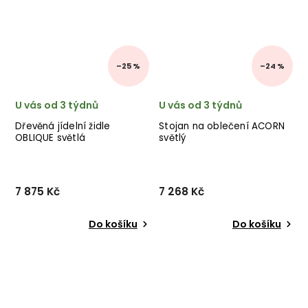
–25 %
–24 %
U vás od 3 týdnů
U vás od 3 týdnů
Dřevěná jídelní židle
Stojan na oblečení ACORN
OBLIQUE světlá
světlý
7 875 Kč
7 268 Kč
Do košíku
Do košíku