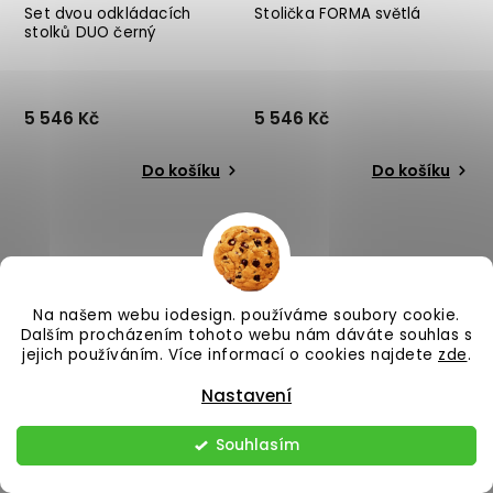
Set dvou odkládacích
Stolička FORMA světlá
stolků DUO černý
5 546 Kč
5 546 Kč
Do košíku
Do košíku
Na našem webu iodesign. používáme soubory cookie.
Dalším procházením tohoto webu nám dáváte souhlas s
jejich používáním. Více informací o cookies najdete
zde
.
–25 %
–25 %
Nastavení
Souhlasím
U vás od 3 týdnů
U vás od 3 týdnů
Lavice HERITAGE modrá
Lavice HERITAGE světle