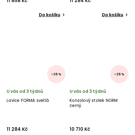
11 858 Kč
11 284 Kč
Do košíku
Do košíku
–25 %
–25 %
U vás od 3 týdnů
U vás od 3 týdnů
Lavice FORMA světlá
Konzolový stolek NORM
černý
11 284 Kč
10 710 Kč