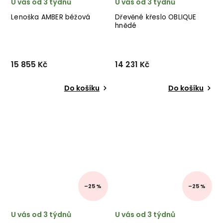
U vás od 3 týdnů
U vás od 3 týdnů
Lenoška AMBER béžová
Dřevěné křeslo OBLIQUE
hnědé
15 855 Kč
14 231 Kč
Do košíku
Do košíku
–25 %
–25 %
U vás od 3 týdnů
U vás od 3 týdnů