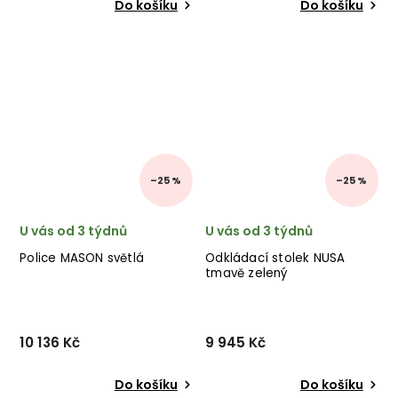
Do košíku
Do košíku
–25 %
–25 %
U vás od 3 týdnů
U vás od 3 týdnů
Police MASON světlá
Odkládací stolek NUSA
tmavě zelený
10 136 Kč
9 945 Kč
Do košíku
Do košíku