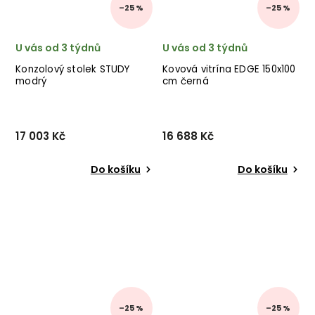
–25 %
–25 %
U vás od 3 týdnů
U vás od 3 týdnů
Konzolový stolek STUDY
Kovová vitrína EDGE 150x100
modrý
cm černá
17 003 Kč
16 688 Kč
Do košíku
Do košíku
–25 %
–25 %