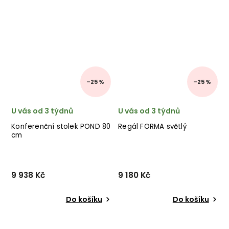
–25 %
–25 %
U vás od 3 týdnů
U vás od 3 týdnů
Konferenční stolek POND 80
Regál FORMA světlý
cm
9 938 Kč
9 180 Kč
Do košíku
Do košíku