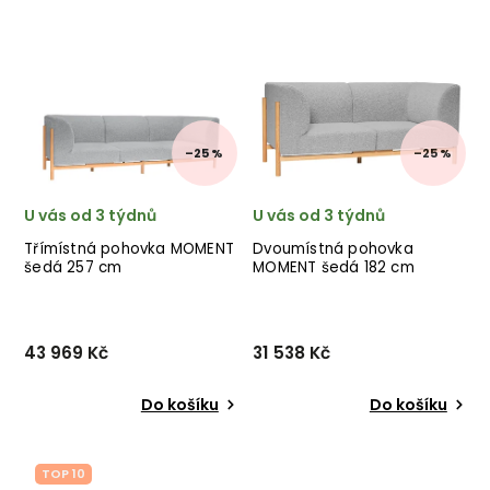
Nejprodávanější
Abecedně
–25 %
–25 %
U vás od 3 týdnů
U vás od 3 týdnů
Třímístná pohovka MOMENT
Dvoumístná pohovka
šedá 257 cm
MOMENT šedá 182 cm
43 969 Kč
31 538 Kč
Do košíku
Do košíku
TOP 10