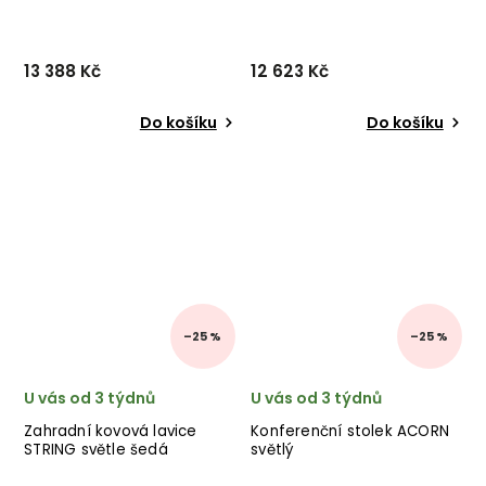
13 388 Kč
12 623 Kč
Do košíku
Do košíku
–25 %
–25 %
U vás od 3 týdnů
U vás od 3 týdnů
Zahradní kovová lavice
Konferenční stolek ACORN
STRING světle šedá
světlý