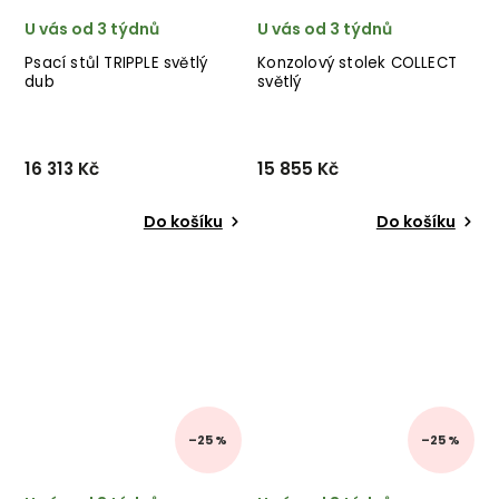
U vás od 3 týdnů
U vás od 3 týdnů
Psací stůl TRIPPLE světlý
Konzolový stolek COLLECT
dub
světlý
16 313 Kč
15 855 Kč
Do košíku
Do košíku
–25 %
–25 %