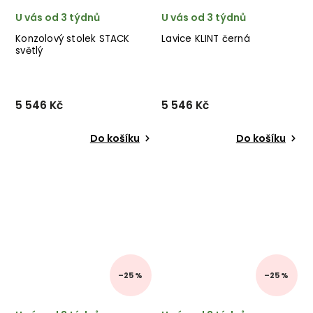
U vás od 3 týdnů
U vás od 3 týdnů
Konzolový stolek STACK
Lavice KLINT černá
světlý
5 546 Kč
5 546 Kč
Do košíku
Do košíku
–25 %
–25 %