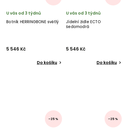
U vás od 3 týdnů
U vás od 3 týdnů
Botník HERRINGBONE světlý
Jídelní židle ECTO
šedomodrá
5 546 Kč
5 546 Kč
Do košíku
Do košíku
–25 %
–25 %