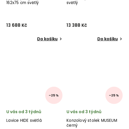
162x75 cm světlý
světlý
13 688 Kč
13 388 Kč
Do košíku
Do košíku
–25 %
–25 %
U vás od 3 týdnů
U vás od 3 týdnů
Lavice HIDE světlá
Konzolový stolek MUSEUM
černý