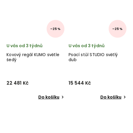
–25 %
–25 %
U vás od 3 týdnů
U vás od 3 týdnů
Kovový regál KUMO světle
Psací stůl STUDIO světlý
šedý
dub
22 481 Kč
15 544 Kč
Do košíku
Do košíku