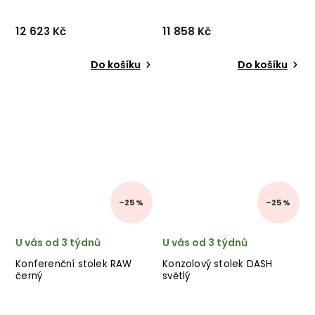
12 623 Kč
11 858 Kč
Do košíku
Do košíku
–25 %
–25 %
U vás od 3 týdnů
U vás od 3 týdnů
Konferenční stolek RAW
Konzolový stolek DASH
černý
světlý