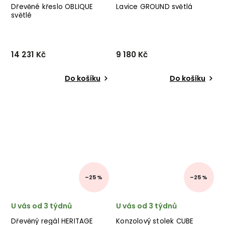
Dřevěné křeslo OBLIQUE
Lavice GROUND světlá
světlé
14 231 Kč
9 180 Kč
Do košíku
Do košíku
–25 %
–25 %
U vás od 3 týdnů
U vás od 3 týdnů
Dřevěný regál HERITAGE
Konzolový stolek CUBE