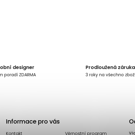
obní designer
Prodloužená záruka
m poradí ZDARMA
3 roky na všechno zbož
Informace pro vás
O
Kontakt
Věrnostní program
Vl