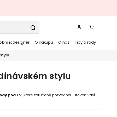
obní iodesignér
O nákupu
O nás
Tipy a rady
stylu
dinávském stylu
ody pod TV
,
které zaručeně pozvednou úroveň vaší