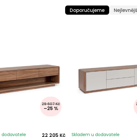
Doporučujeme
Nejlevnějš
29 607 Kč
–25 %
 dodavatele
Skladem u dodavatele
22 205 Kč