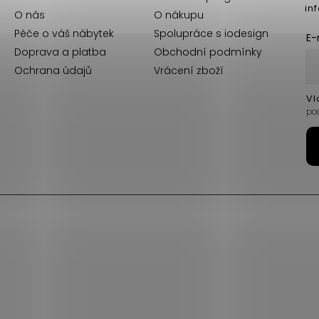
in
O nás
O nákupu
Péče o váš nábytek
Spolupráce s iodesign
E-
Doprava a platba
Obchodní podmínky
Ochrana údajů
Vrácení zboží
Vl
po