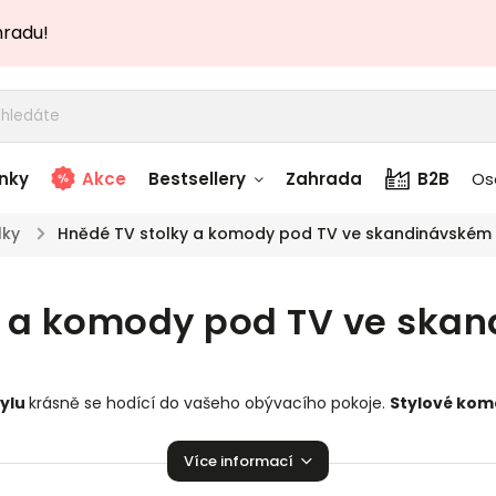
hradu!
nky
Akce
Bestsellery
Zahrada
B2B
Os
lky
/
Hnědé TV stolky a komody pod TV ve skandinávském 
adem
Stolky skladem
y a komody pod TV ve skan
story
Zahradní nábytek
skladem
Textílie skladem
tylu
krásně se hodící do vašeho obývacího pokoje.
Stylové kom
 skladem
domácnosti!
Více informací