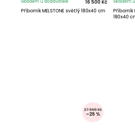
Skladem u dodavatele
Skladem u
16 500 Kč
Příborník MELSTONE světlý 180x40 cm
Příborní
180x40 c
27 565 Kč
–25 %