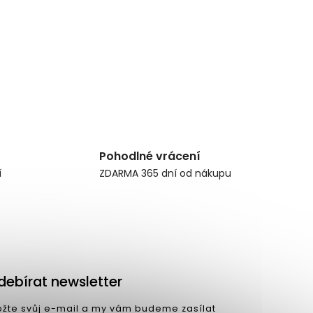
Pohodlné vrácení
í
ZDARMA 365 dní od nákupu
debírat newsletter
ožte svůj e-mail a my vám budeme zasílat