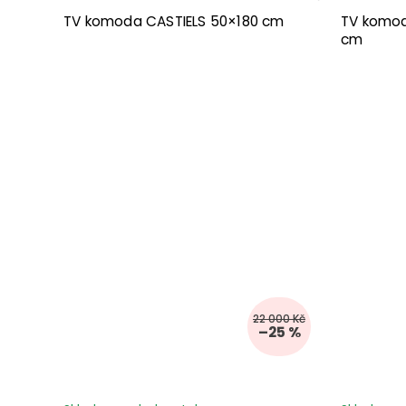
TV komoda CASTIELS 50×180 cm
TV komo
cm
22 000 Kč
–25 %