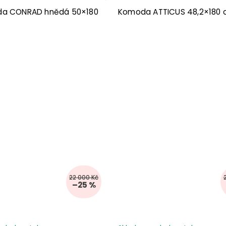
da CONRAD hnědá 50×180
Komoda ATTICUS 48,2×180
22 000 Kč
–25 %