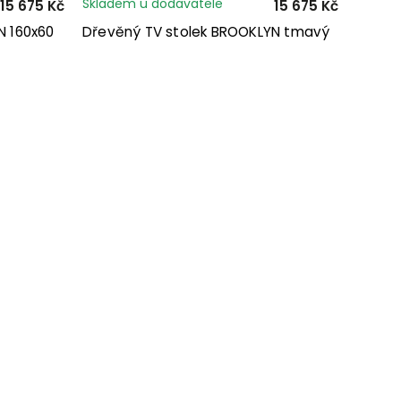
Skladem u dodavatele
15 675 Kč
15 675 Kč
N 160x60
Dřevěný TV stolek BROOKLYN tmavý