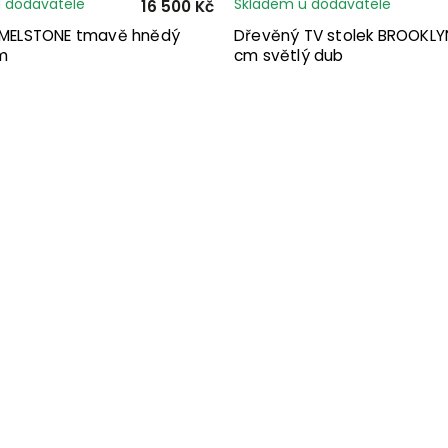
 dodavatele
Skladem u dodavatele
16 500 Kč
k MELSTONE tmavě hnědý
Dřevěný TV stolek BROOKLY
m
cm světlý dub