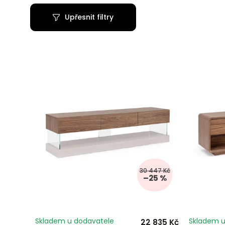
Upřesnit filtry
30 447 Kč
–25 %
Skladem u dodavatele
Skladem u
22 835 Kč