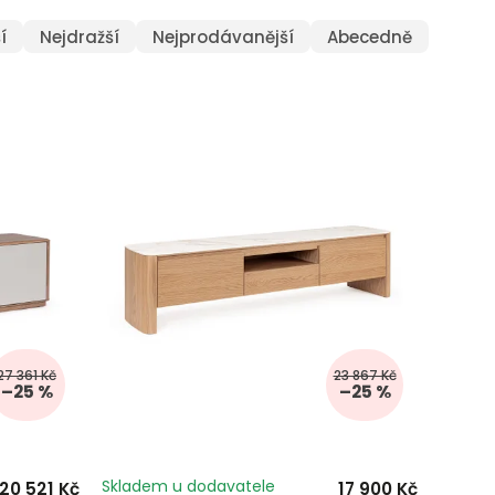
í
Nejdražší
Nejprodávanější
Abecedně
27 361 Kč
23 867 Kč
–25 %
–25 %
Skladem u dodavatele
20 521 Kč
17 900 Kč