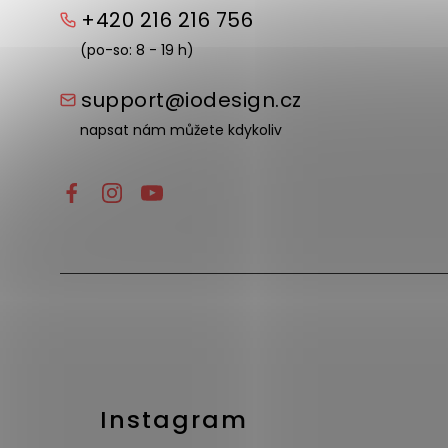
+420 216 216 756
(po-so: 8 - 19 h)
support@iodesign.cz
napsat nám můžete kdykoliv
Instagram