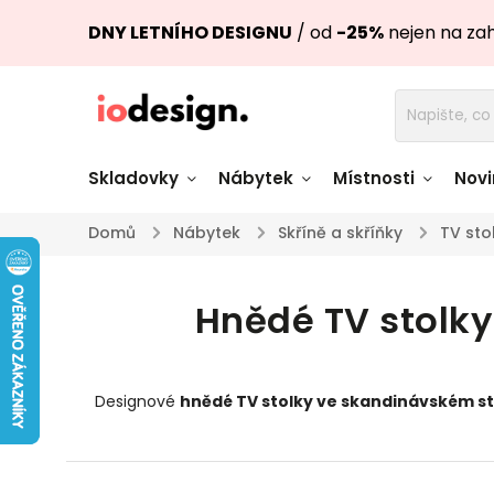
DNY LETNÍHO DESIGNU
/ od
-25%
nejen na za
Skladovky
Nábytek
Místnosti
Novi
Domů
/
Nábytek
/
Skříně a skříňky
/
TV sto
Židle skladem
Stoly skl
Hnědé TV stolk
Pohovky a křesla
Úložné pro
skladem
skladem
Doplňky a
Světla skladem
Designové
hnědé TV stolky ve skandinávském s
dekorace
Nádobí skladem