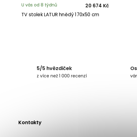
U vás od 8 týdnů
20 674 Kč
TV stolek LATUR hnědý 170x50 cm
5/5 hvězdiček
Os
z více než 1 000 recenzí
vá
Kontakty