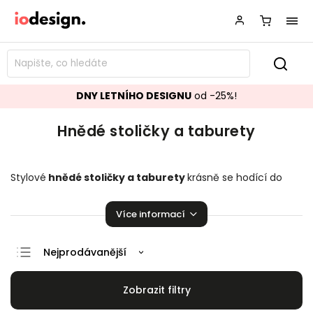
DNY LETNÍHO DESIGNU
od -25%!
Hnědé stoličky a taburety
Stylové
hnědé stoličky a taburety
krásně se hodící do
vaší kuchyně či obývacího pokoje.
Stoličky a
taburety,
které budou ozdobou vaší domácnosti!
Více informací
Nejprodávanější
Doporučujeme
Nejlevnější