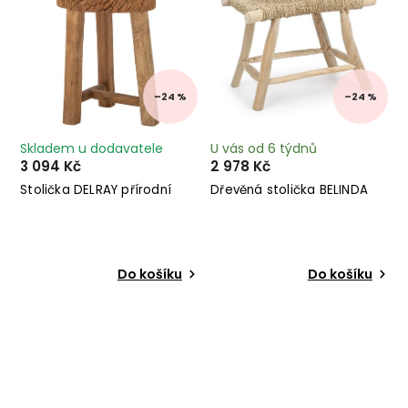
–24 %
–24 %
Skladem u dodavatele
U vás od 6 týdnů
3 094 Kč
2 978 Kč
Stolička DELRAY přírodní
Dřevěná stolička BELINDA
Do košíku
Do košíku