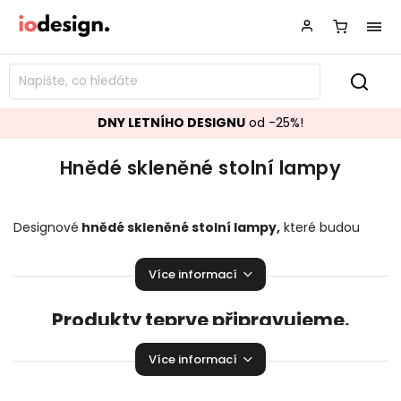
DNY LETNÍHO DESIGNU
od -25%!
Hnědé skleněné stolní lampy
Designové
hnědé skleněné stolní lampy,
které budou
ozdobou vašeho interiéru! Krásné
stolní lampy
pozvednou
úroveň Vaší domácnosti.
Více informací
Produkty teprve připravujeme.
Můžete se ale podívat na ostatní kategorie.
Více informací