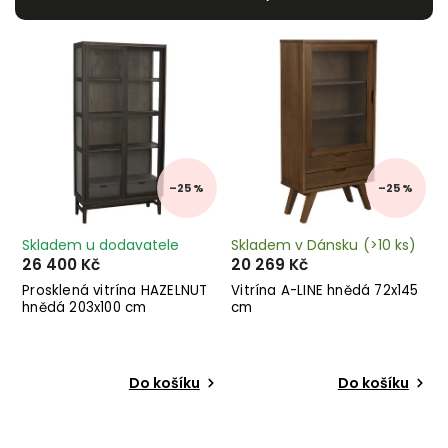
Nejdražší
Nejprodávanější
Abecedně
–25 %
–25 %
Skladem u dodavatele
Skladem v Dánsku
(>10 ks)
26 400 Kč
20 269 Kč
Prosklená vitrína HAZELNUT
Vitrína A-LINE hnědá 72x145
hnědá 203x100 cm
cm
Do košíku
Do košíku