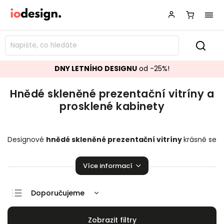
DNY LETNÍHO DESIGNU
od -25%!
Hnědé skleněné prezentační vitríny a
prosklené kabinety
Designové
hnědé skleněné
prezentační vitríny
krásně se
hodící do vašeho obývacího pokoje.
Prosklené kabinety
,
které zaručeně pozvednou úroveň vaší domácnosti!
Více informací
Doporučujeme
Nejlevnější