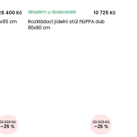
Skladem u dodavatele
26 400 Kč
10 725 Kč
0x95 cm
Rozkládací jídelní stůl FILIPPA dub
80x80 cm
23 323 Kč
23 323 Kč
–25 %
–25 %