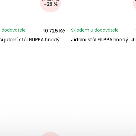
–25 %
 dodavatele
Skladem u dodavatele
10 725 Kč
í jídelní stůl FILIPPA hnědý
Jídelní stůl FILIPPA hnědý 1
m