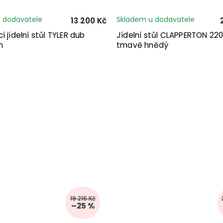
 dodavatele
Skladem u dodavatele
13 200 Kč
í jídelní stůl TYLER dub
Jídelní stůl CLAPPERTON 22
m
tmavě hnědý
19 216 Kč
–25 %