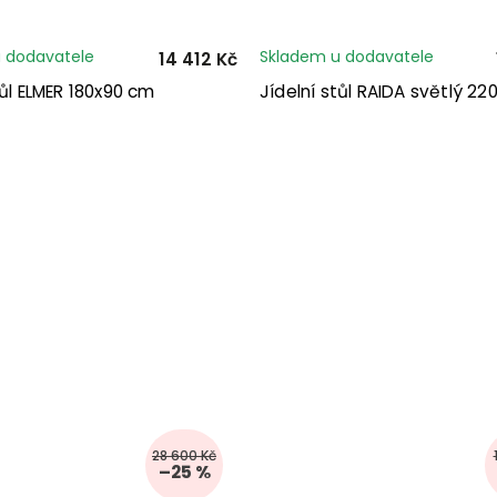
 dodavatele
Skladem u dodavatele
14 412 Kč
tůl ELMER 180x90 cm
Jídelní stůl RAIDA světlý 22
28 600 Kč
–25 %