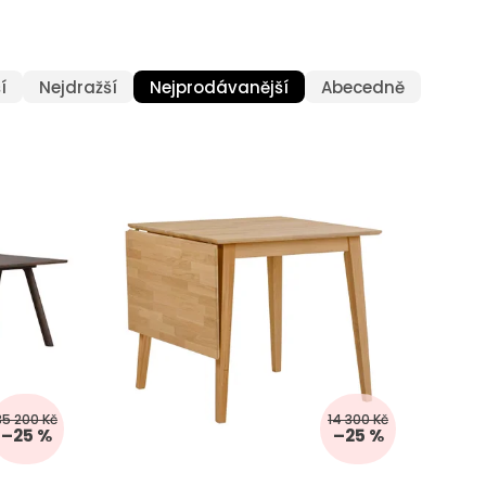
í
Nejdražší
Nejprodávanější
Abecedně
35 200 Kč
14 300 Kč
–25 %
–25 %