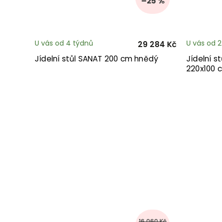
–25 %
U vás od 4 týdnů
U vás od 
29 284 Kč
Jídelní stůl SANAT 200 cm hnědý
Jídelní s
220x100 
16 060 Kč