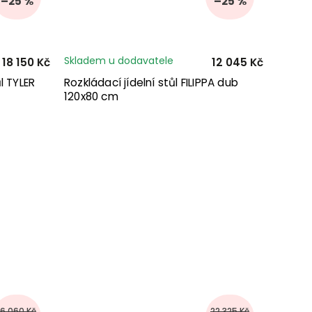
–25 %
–25 %
Skladem u dodavatele
18 150 Kč
12 045 Kč
l TYLER
Rozkládací jídelní stůl FILIPPA dub
120x80 cm
16 060 Kč
22 325 Kč