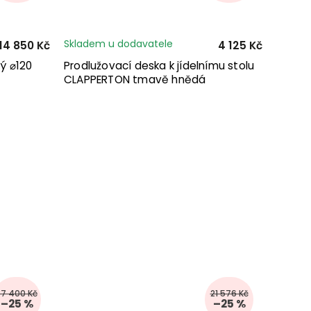
Skladem u dodavatele
14 850 Kč
4 125 Kč
ý ⌀120
Prodlužovací deska k jídelnímu stolu
CLAPPERTON tmavě hnědá
37 400 Kč
21 576 Kč
–25 %
–25 %