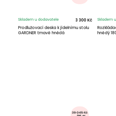
Skladem u dodavatele
Skladem u
3 300 Kč
Prodlužovací deska k jídelnímu stolu
Rozkládac
GARDNER tmavě hnědá
hnědý 18
39 045 Kč