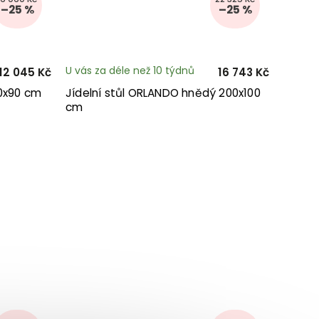
–25 %
–25 %
U vás za déle než 10 týdnů
12 045 Kč
16 743 Kč
40x90 cm
Jídelní stůl ORLANDO hnědý 200x100
cm