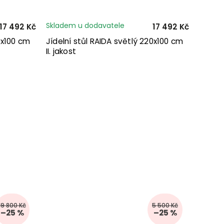
Skladem u dodavatele
17 492 Kč
17 492 Kč
0x100 cm
Jídelní stůl RAIDA světlý 220x100 cm
II. jakost
19 800 Kč
5 500 Kč
–25 %
–25 %