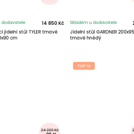
 dodavatele
Skladem u dodavatele
14 850 Kč
í jídelní stůl TYLER tmavě
Jídelní stůl GARDNER 200x9
0x90 cm
tmavě hnědý
TOP 10
24 200 Kč