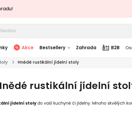
hradu!
nky
Akce
Bestsellery
Zahrada
B2B
Os
toly
/
Hnědé rustikální jídelní stoly
adem
Stolky skladem
nědé rustikální jídelní stol
story
Zahradní nábytek
skladem
ální jídelní stoly
do vaší kuchyně či jídelny. Mnoho skvělých k
Textílie skladem
 skladem