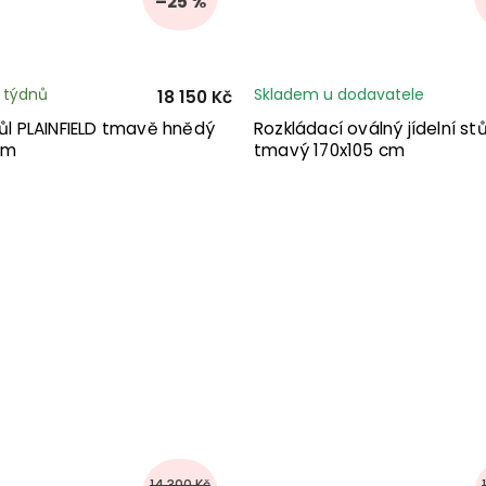
–25 %
2 týdnů
Skladem u dodavatele
18 150 Kč
tůl PLAINFIELD tmavě hnědý
Rozkládací oválný jídelní stů
cm
tmavý 170x105 cm
14 300 Kč