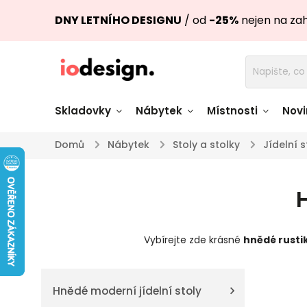
DNY LETNÍHO DESIGNU
/ od
-25%
nejen na za
Skladovky
Nábytek
Místnosti
Novi
Domů
/
Nábytek
/
Stoly a stolky
/
Jídelní s
Židle skladem
Stoly skl
H
Pohovky a křesla
Úložné pro
skladem
skladem
Vybírejte zde krásné
hnědé rustik
Doplňky a
Světla skladem
dekorace
Hnědé moderní jídelní stoly
Nádobí skladem