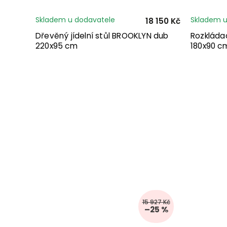
Skladem u dodavatele
Skladem u
18 150 Kč
Dřevěný jídelní stůl BROOKLYN dub
Rozkládac
220x95 cm
180x90 c
15 927 Kč
–25 %