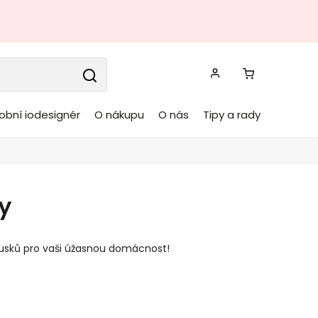
obní iodesignér
O nákupu
O nás
Tipy a rady
y
ousků pro vaši úžasnou domácnost!