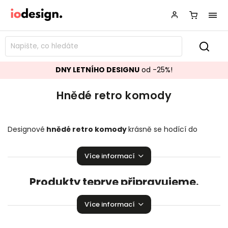
DNY LETNÍHO DESIGNU
od -25%!
Hnědé retro komody
Designové
hnědé retro komody
krásně se hodící do
vašeho obývacího pokoje či ložnice. Stylové
ko
mody
,
které
zaručeně rozzáří vaší domácnosti!
Více informací
Produkty teprve připravujeme.
Můžete se ale podívat na ostatní kategorie.
Více informací