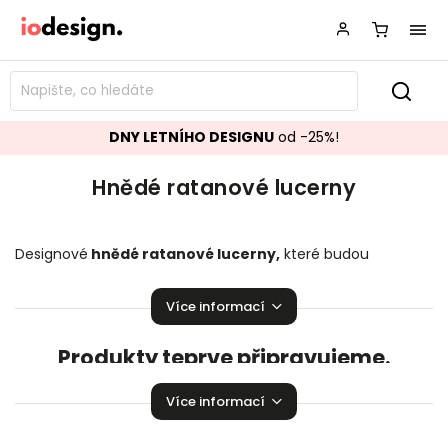
DNY LETNÍHO DESIGNU
od -25%!
Hnědé ratanové lucerny
Designové
hnědé ratanové lucerny
,
které budou
ozdobou vašeho interiéru! Stylové
hnědé
ratanové
lucerny
rozzáří Vaší domácnost.
Více informací
Produkty teprve připravujeme.
Můžete se ale podívat na ostatní kategorie.
Více informací