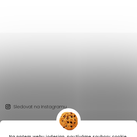
Sledovat na Instagramu
Na našem webu iodesign. používáme soubory cookie.