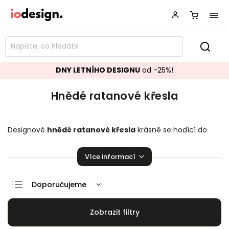
DNY LETNÍHO DESIGNU
od -25%!
Hnědé ratanové křesla
Designové
hnědé ratanové křesla
krásně se hodící do
vašeho obývacího pokoje.
Křesla
přímo stvořené k relaxaci!
Více informací
Doporučujeme
Nejlevnější
Nejdražší