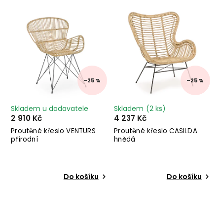
Nejprodávanější
Abecedně
–25 %
–25 %
Skladem u dodavatele
Skladem
(2 ks)
2 910 Kč
4 237 Kč
Proutěné křeslo VENTURS
Proutěné křeslo CASILDA
přírodní
hnědá
Do košíku
Do košíku