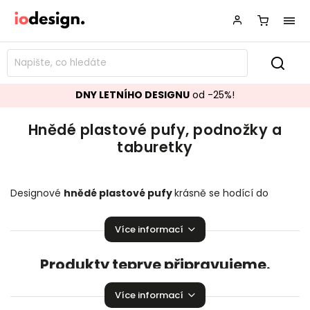
DNY LETNÍHO DESIGNU
od -25%!
Hnědé plastové pufy, podnožky a
taburetky
Designové
hnědé plastové
pufy
krásně se hodící do
vašeho obývacího pokoje.
Podnožky a taburetky
k vaší
sedací soupravě přímo stvořené k relaxaci!
Více informací
Produkty teprve připravujeme.
Můžete se ale podívat na ostatní kategorie.
Více informací