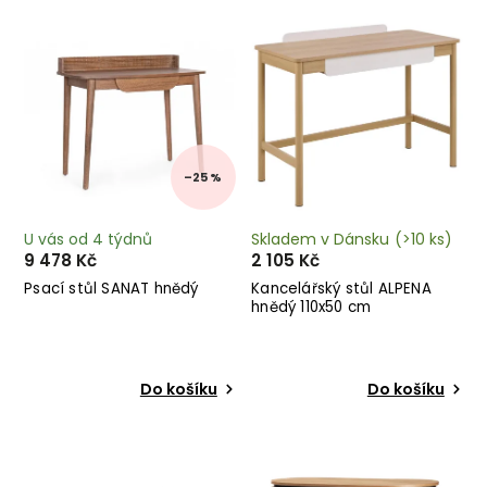
Nejdražší
Abecedně
–25 %
U vás od 4 týdnů
Skladem v Dánsku
(>10 ks)
9 478 Kč
2 105 Kč
Psací stůl SANAT hnědý
Kancelářský stůl ALPENA
hnědý 110x50 cm
Do košíku
Do košíku