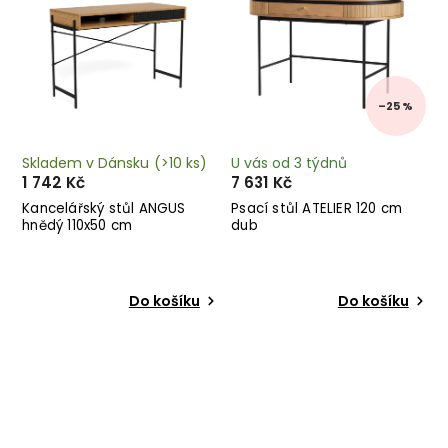
–25 %
Skladem v Dánsku
(>10 ks)
U vás od 3 týdnů
1 742 Kč
7 631 Kč
Kancelářský stůl ANGUS
Psací stůl ATELIER 120 cm
hnědý 110x50 cm
dub
Do košíku
Do košíku