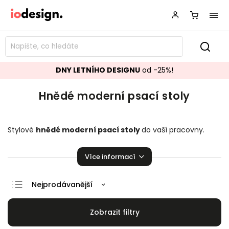
DNY LETNÍHO DESIGNU
od -25%!
Hnědé moderní psací stoly
Stylové
hnědé moderní
psací stoly
do vaší pracovny.
Mnoho skvělých kousků jako stvořených pro práci!
Více informací
Nejprodávanější
Doporučujeme
Nejlevnější