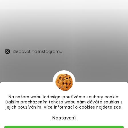
Sledovat na Instagramu
Na našem webu iodesign. používáme soubory cookie.
Copyright 2026
iodesign.
. Všechna práva vyhrazena.
Dalším procházením tohoto webu nám dáváte souhlas s
Vytvořil
Shoptet
| Design
Shoptak.cz
jejich používáním. Více informací o cookies najdete
zde
.
Nastavení