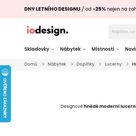
DNY LETNÍHO DESIGNU
/ od
-25%
nejen na za
Skladovky
Nábytek
Místnosti
Novi
Domů
/
Nábytek
/
Doplňky
/
Lucerny
/
H
Židle skladem
Stoly skl
Pohovky a křesla
Úložné pro
skladem
skladem
Designové
hnědé moderní lucern
Doplňky a
Světla skladem
dekorace
Nádobí skladem