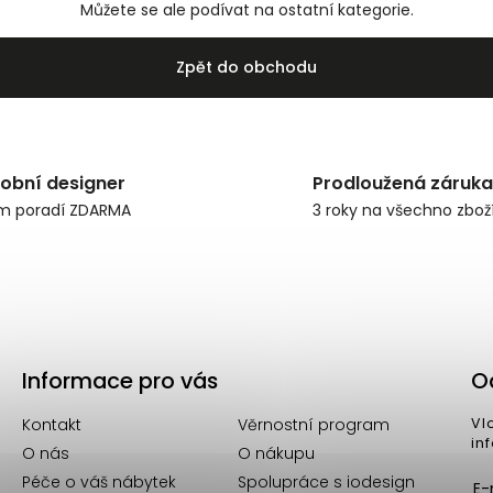
Můžete se ale podívat na ostatní kategorie.
Zpět do obchodu
obní designer
Prodloužená záruka
m poradí ZDARMA
3 roky na všechno zbož
Informace pro vás
O
Kontakt
Věrnostní program
Vl
in
O nás
O nákupu
Péče o váš nábytek
Spolupráce s iodesign
E-