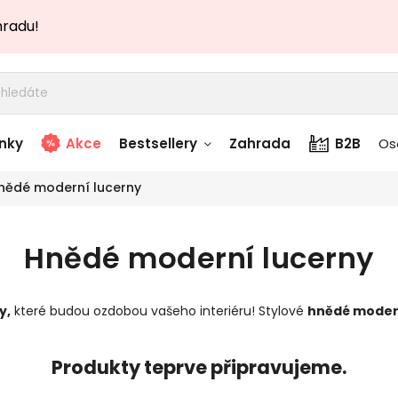
hradu!
nky
Akce
Bestsellery
Zahrada
B2B
Os
nědé moderní lucerny
adem
Stolky skladem
Hnědé moderní lucerny
story
Zahradní nábytek
skladem
y
,
které budou ozdobou vašeho interiéru! Stylové
hnědé moder
Textílie skladem
 skladem
Produkty teprve připravujeme.