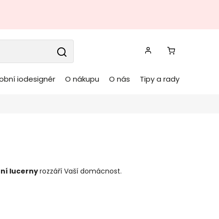
obní iodesignér
O nákupu
O nás
Tipy a rady
ní
lucerny
rozzáří Vaší domácnost.