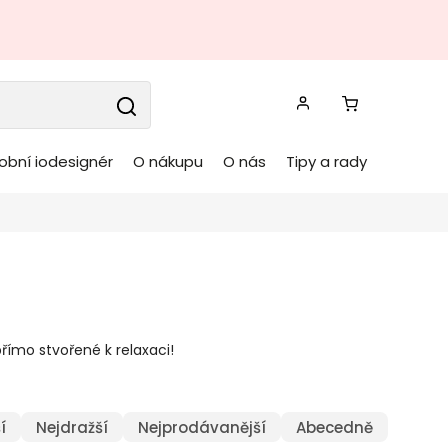
obní iodesignér
O nákupu
O nás
Tipy a rady
římo stvořené k relaxaci!
í
Nejdražší
Nejprodávanější
Abecedně