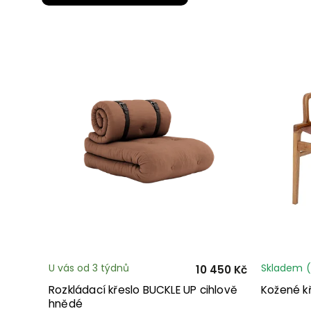
U vás od 3 týdnů
Skladem
(
10 450 Kč
Rozkládací křeslo BUCKLE UP cihlově
Kožené kř
hnědé