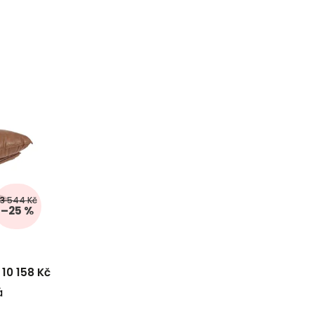
13 544 Kč
–25 %
10 158 Kč
á