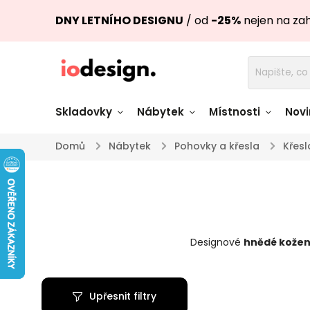
DNY LETNÍHO DESIGNU
/ od
-25%
nejen na za
Skladovky
Nábytek
Místnosti
Novi
Domů
/
Nábytek
/
Pohovky a křesla
/
Křesl
Židle skladem
Stoly skl
Pohovky a křesla
Úložné pro
skladem
skladem
Designové
hnědé kožen
Doplňky a
Světla skladem
dekorace
Upřesnit filtry
Nádobí skladem