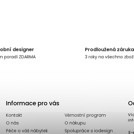
obní designer
Prodloužená záruka
m poradí ZDARMA
3 roky na všechno zbož
Informace pro vás
O
Kontakt
Věrnostní program
Vl
in
O nás
O nákupu
Péče o váš nábytek
Spolupráce s iodesign
E-