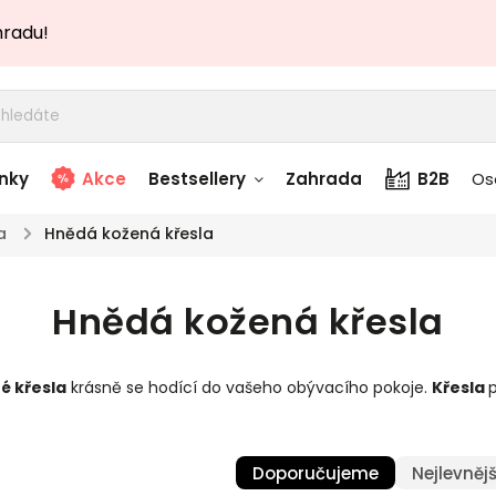
hradu!
nky
Akce
Bestsellery
Zahrada
B2B
Os
a
/
Hnědá kožená křesla
adem
Stolky skladem
Hnědá kožená křesla
story
Zahradní nábytek
skladem
é křesla
krásně se hodící do vašeho obývacího pokoje.
Křesla
p
Textílie skladem
 skladem
Doporučujeme
Nejlevnějš