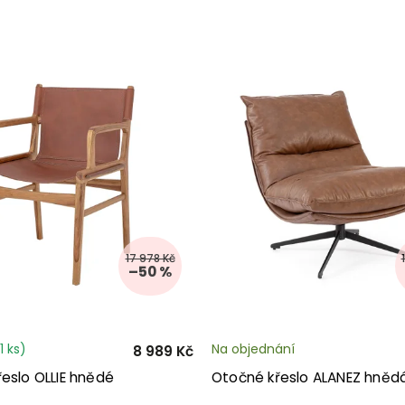
17 978 Kč
–50 %
1 ks)
Na objednání
8 989 Kč
eslo OLLIE hnědé
Otočné křeslo ALANEZ hněd