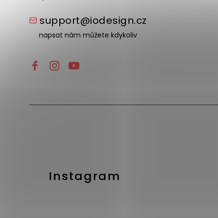
support@iodesign.cz
napsat nám můžete kdykoliv
Instagram