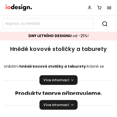
DNY LETNÍHO DESIGNU
od -25%!
Hnědé kovové stoličky a taburety
Unikátní
hnědé kovové
stoličky a taburety
krásně se
hodící do vašeho obývacího pokoje či kuchyně.
Stoličky a
taburety,
které budou ozdobou vaší domácnosti!
Více informací
Produkty teprve připravujeme.
Můžete se ale podívat na ostatní kategorie.
Více informací