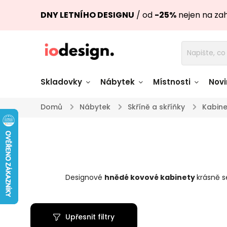
DNY LETNÍHO DESIGNU
/ od
-25%
nejen na za
Skladovky
Nábytek
Místnosti
Novi
Domů
/
Nábytek
/
Skříně a skříňky
/
Kabine
Židle skladem
Stoly skl
Pohovky a křesla
Úložné pro
skladem
skladem
Designové
hnědé kovové kabinety
krásně s
Doplňky a
Světla skladem
dekorace
Upřesnit filtry
Nádobí skladem