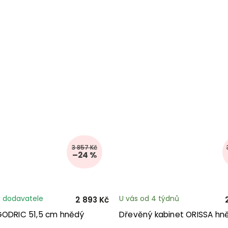
3 857 Kč
–24 %
 dodavatele
U vás od 4 týdnů
2 893 Kč
GODRIC 51,5 cm hnědý
Dřevěný kabinet ORISSA hn