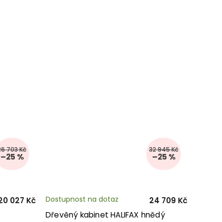
26 703 Kč
32 945 Kč
–25 %
–25 %
Dostupnost na dotaz
20 027 Kč
24 709 Kč
Dřevěný kabinet HALIFAX hnědý