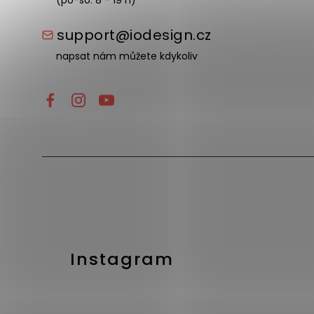
(po-so: 8 - 19 h)
support@iodesign.cz
napsat nám můžete kdykoliv
Instagram