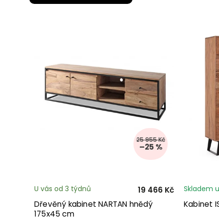
25 955 Kč
–25 %
U vás od 3 týdnů
Skladem u
19 466 Kč
Dřevěný kabinet NARTAN hnědý
Kabinet 
175x45 cm