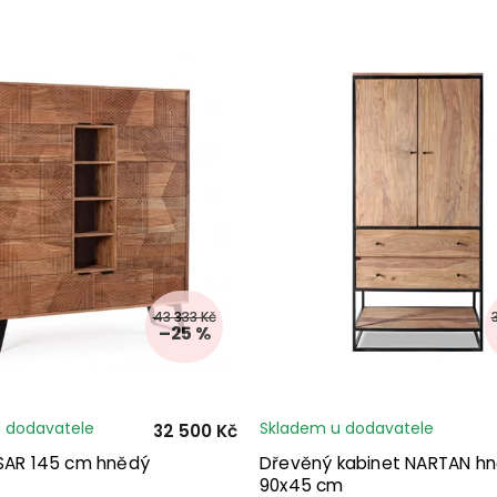
43 333 Kč
–25 %
 dodavatele
Skladem u dodavatele
32 500 Kč
ISAR 145 cm hnědý
Dřevěný kabinet NARTAN h
90x45 cm