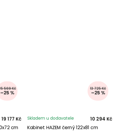
25 569 Kč
13 725 Kč
–25 %
–25 %
Skladem u dodavatele
19 177 Kč
10 294 Kč
50x72 cm
Kabinet HAZEM černý 122x81 cm