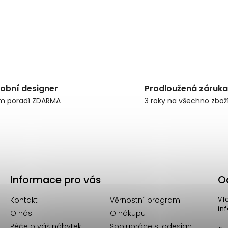
obní designer
Prodloužená záruka
m poradí ZDARMA
3 roky na všechno zbož
Informace pro vás
O
Kontakt
Věrnostní program
Vl
in
O nás
O nákupu
Péče o váš nábytek
Spolupráce s iodesign