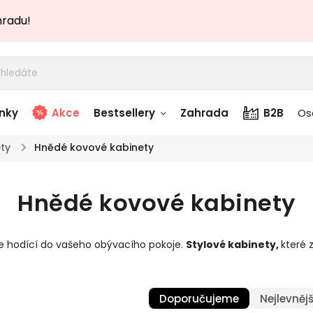
hradu!
nky
Akce
Bestsellery
Zahrada
B2B
Os
ty
/
Hnědé kovové kabinety
adem
Stolky skladem
Hnědé kovové kabinety
story
Zahradní nábytek
skladem
e hodící do vašeho obývacího pokoje.
Stylové kabinety
,
které 
Textílie skladem
 skladem
Doporučujeme
Nejlevnějš