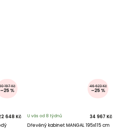
30 197 Kč
46 623 Kč
–25 %
–25 %
U vás od 8 týdnů
22 648 Kč
34 967 Kč
ědý
Dřevěný kabinet MANGAL 195x115 cm