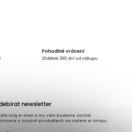
Pohodlné vrácení
í
ZDARMA 365 dní od nákupu
debírat newsletter
ožte svůj e-mail a my vám budeme zasílat
formace o nových produktech na našem e-shopu.