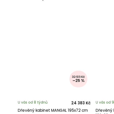
32 511 Kč
–25 %
U vás od 8 týdnů
U vás od 
24 383 Kč
Dřevěný kabinet MANGAL 195x72 cm
Dřevěný 