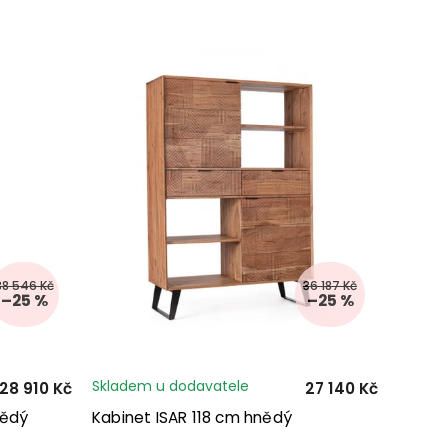
38 546 Kč
36 187 Kč
–25 %
–25 %
Skladem u dodavatele
28 910 Kč
27 140 Kč
nědý
Kabinet ISAR 118 cm hnědý