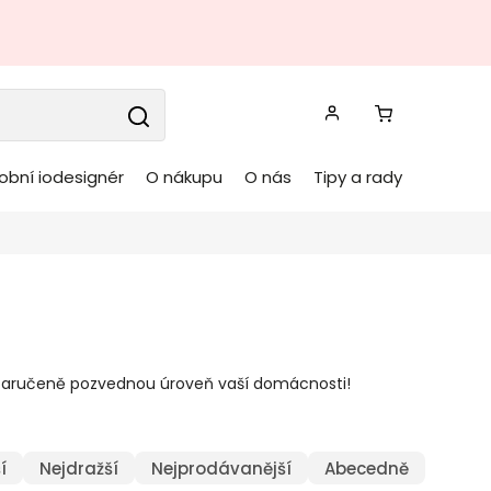
obní iodesignér
O nákupu
O nás
Tipy a rady
zaručeně pozvednou úroveň vaší domácnosti!
í
Nejdražší
Nejprodávanější
Abecedně