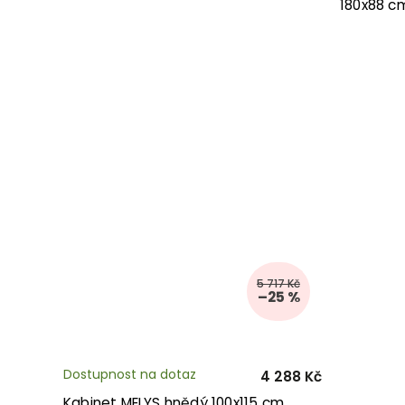
180x88 c
5 717 Kč
–25 %
Dostupnost na dotaz
4 288 Kč
Kabinet MELYS hnědý 100x115 cm