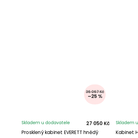
36 067 Kč
–25 %
Skladem u dodavatele
Skladem u
27 050 Kč
Prosklený kabinet EVERETT hnědý
Kabinet 