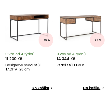
Nejdražší
Abecedně
–25 %
–25 %
U vás od 4 týdnů
U vás od 4 týdnů
11 230 Kč
14 344 Kč
Designový psací stůl
Psací stůl ELMER
TADITA 120 cm
Do košíku
Do košíku