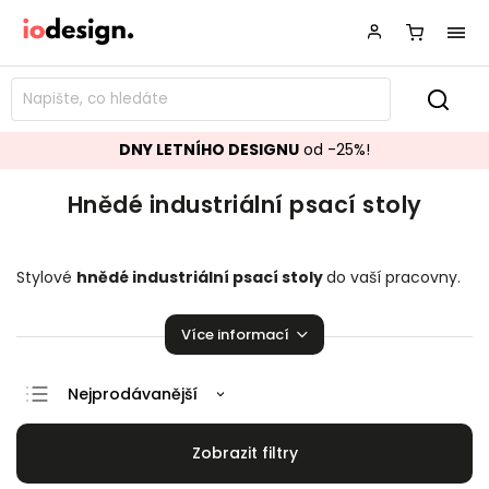
DNY LETNÍHO DESIGNU
od -25%!
Hnědé industriální psací stoly
Stylové
hnědé industriální
psací stoly
do vaší pracovny.
Mnoho skvělých kousků jako stvořených pro práci!
Více informací
Nejprodávanější
Doporučujeme
Nejlevnější