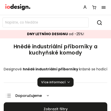
DNY LETNÍHO DESIGNU
od -25%!
Hnědé industriální příborníky a
kuchyňské komody
Designové
hnědé industriální příborníky
krásně se hodící
do vašeho obývacího pokoje či vaši jídelny.
Kuchyňské
komody
,
které zaručeně pozvednou úroveň vaší
Více informací
domácnosti!
Doporučujeme
Nejlevnější