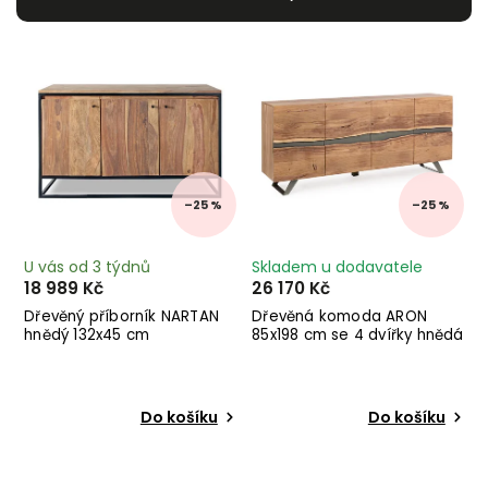
Nejdražší
Nejprodávanější
Abecedně
–25 %
–25 %
U vás od 3 týdnů
Skladem u dodavatele
18 989 Kč
26 170 Kč
Dřevěný příborník NARTAN
Dřevěná komoda ARON
hnědý 132x45 cm
85x198 cm se 4 dvířky hnědá
Do košíku
Do košíku