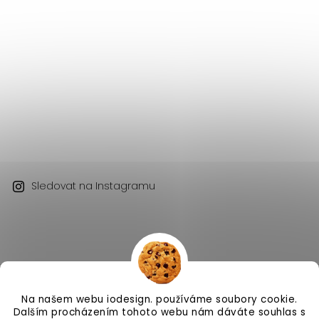
Sledovat na Instagramu
Na našem webu iodesign. používáme soubory cookie.
Copyright 2026
iodesign.
. Všechna práva vyhrazena.
Dalším procházením tohoto webu nám dáváte souhlas s
Vytvořil
Shoptet
| Design
Shoptak.cz