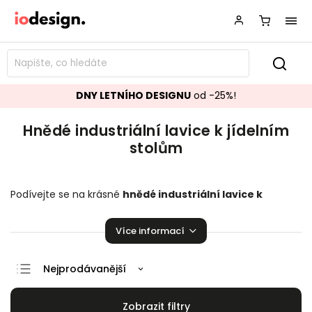
DNY LETNÍHO DESIGNU
od -25%!
Hnědé industriální lavice k jídelním
stolům
Podívejte se na krásné
hnědé industriální
lavice k
jídelním stolům
perfektně se hodící do vaší domácnosti.
Na výběr je zde z několika kusů. Je radost na nich sedět!
Více informací
Nejprodávanější
Doporučujeme