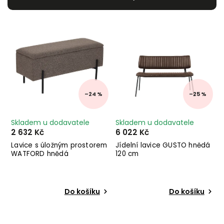
Nejlevnější
Nejdražší
Abecedně
–24 %
–25 %
Skladem u dodavatele
Skladem u dodavatele
2 632 Kč
6 022 Kč
Lavice s úložným prostorem
Jídelní lavice GUSTO hnědá
WATFORD hnědá
120 cm
Do košíku
Do košíku