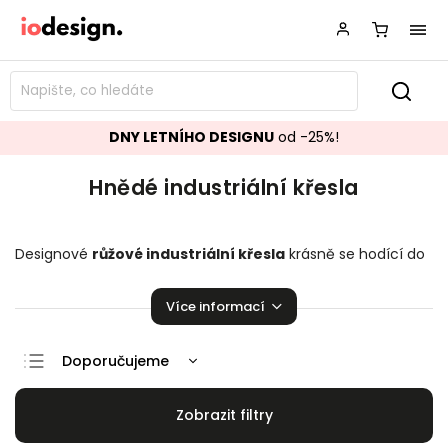
DNY LETNÍHO DESIGNU
od -25%!
Hnědé industriální křesla
Designové
růžové industriální křesla
krásně se hodící do
vašeho obývacího pokoje.
Křesla
přímo stvořené k relaxaci!
Více informací
Doporučujeme
Nejlevnější
Nejdražší