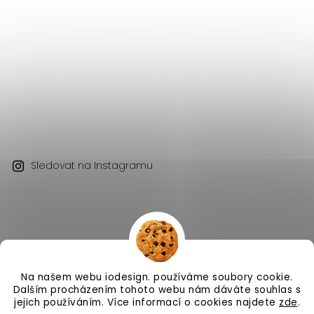
Sledovat na Instagramu
Na našem webu iodesign. používáme soubory cookie.
Copyright 2026
iodesign.
. Všechna práva vyhrazena.
Dalším procházením tohoto webu nám dáváte souhlas s
Vytvořil
Shoptet
| Design
Shoptak.cz
jejich používáním. Více informací o cookies najdete
zde
.