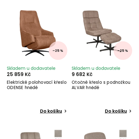
Nejprodávanější
Abecedně
–25 %
–25 %
Skladem u dodavatele
Skladem u dodavatele
25 859 Kč
9 682 Kč
Elektrické polohovací křeslo
Otočné křeslo s podnožkou
ODENSE hnědé
ALVAR hnědé
Do košíku
Do košíku