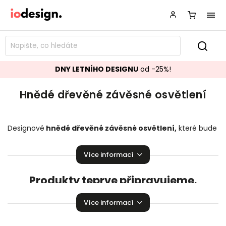
DNY LETNÍHO DESIGNU
od -25%!
Hnědé dřevěné závěsné osvětlení
Designové
hnědé dřevěné závěsné osvětlení,
které bude
ozdobou vašeho interiéru!
Závěsné osvětlení
pozvedající
úroveň Vaší domácnosti.
Více informací
Produkty teprve připravujeme.
Můžete se ale podívat na ostatní kategorie.
Více informací