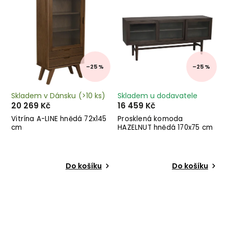
–25 %
–25 %
Skladem v Dánsku
(>10 ks)
Skladem u dodavatele
20 269 Kč
16 459 Kč
Vitrína A-LINE hnědá 72x145
Prosklená komoda
cm
HAZELNUT hnědá 170x75 cm
Do košíku
Do košíku