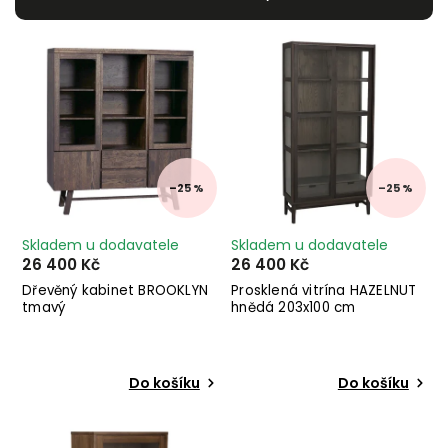
Nejdražší
Nejprodávanější
Abecedně
–25 %
–25 %
Skladem u dodavatele
Skladem u dodavatele
26 400 Kč
26 400 Kč
Dřevěný kabinet BROOKLYN
Prosklená vitrína HAZELNUT
tmavý
hnědá 203x100 cm
Do košíku
Do košíku