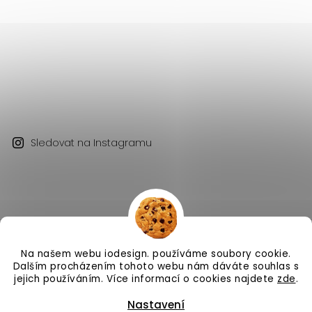
Sledovat na Instagramu
Na našem webu iodesign. používáme soubory cookie.
Copyright 2026
iodesign.
. Všechna práva vyhrazena.
Dalším procházením tohoto webu nám dáváte souhlas s
Vytvořil
Shoptet
| Design
Shoptak.cz
jejich používáním. Více informací o cookies najdete
zde
.
Nastavení