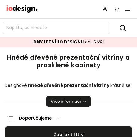
DNY LETNÍHO DESIGNU
od -25%!
Hnědé dřevěné prezentační vitríny a
prosklené kabinety
Designové
hnědé dřevěné
prezentační vitríny
krásně se
hodící do vašeho obývacího pokoje.
Prosklené kabinety
,
které zaručeně pozvednou úroveň vaší domácnosti!
Více informací
Doporučujeme
Nejlevnější