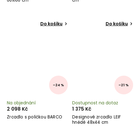
60x160 cm
cm
Do košíku
Do košíku
–24 %
–21 %
Na objednání
Dostupnost na dotaz
2 098 Kč
1 375 Kč
Zrcadlo s poličkou BARCO
Designové zrcadlo LEIF
hnědé 48x44 cm