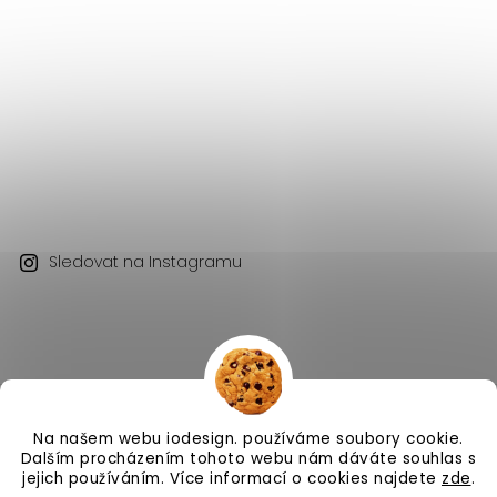
Sledovat na Instagramu
Na našem webu iodesign. používáme soubory cookie.
Copyright 2026
iodesign.
. Všechna práva vyhrazena.
Dalším procházením tohoto webu nám dáváte souhlas s
Vytvořil
Shoptet
| Design
Shoptak.cz
jejich používáním. Více informací o cookies najdete
zde
.