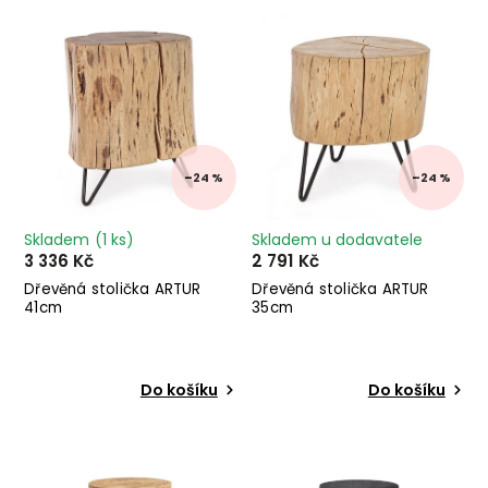
Nejdražší
Abecedně
–24 %
–24 %
Skladem
(1 ks)
Skladem u dodavatele
3 336 Kč
2 791 Kč
Dřevěná stolička ARTUR
Dřevěná stolička ARTUR
41cm
35cm
Do košíku
Do košíku