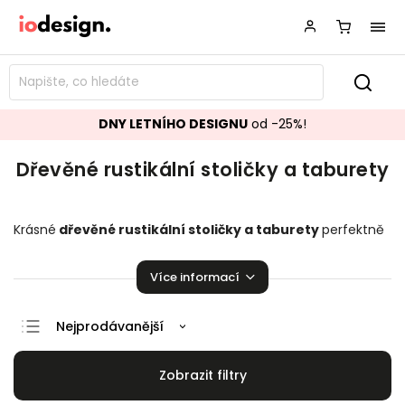
DNY LETNÍHO DESIGNU
od -25%!
Dřevěné rustikální stoličky a taburety
Krásné
dřevěné rustikální
stoličky a taburety
perfektně
zapadající do vaší kuchyně či obývacího pokoje.
Stoličky a
taburety,
které pozvednou úroveň vaší domácnosti!
Více informací
Nejprodávanější
Doporučujeme
Nejlevnější