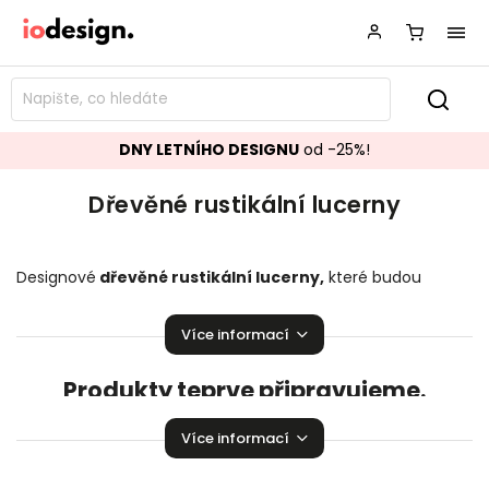
DNY LETNÍHO DESIGNU
od -25%!
Dřevěné rustikální lucerny
Designové
dřevěné rustikální lucerny
,
které budou
ozdobou vašeho interiéru! Stylové
dřevěné
rustikální
lucerny
rozzáří Vaší domácnost.
Více informací
Produkty teprve připravujeme.
Můžete se ale podívat na ostatní kategorie.
Více informací