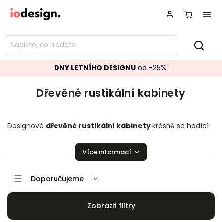
DNY LETNÍHO DESIGNU
od -25%!
Dřevěné rustikální kabinety
Designové
dřevěné rustikální kabinety
krásně se hodící
do vašeho obývacího pokoje.
Stylové kabinety
,
které
zaručeně pozvednou úroveň vaší domácnosti!
Více informací
Doporučujeme
Nejlevnější
Nejdražší