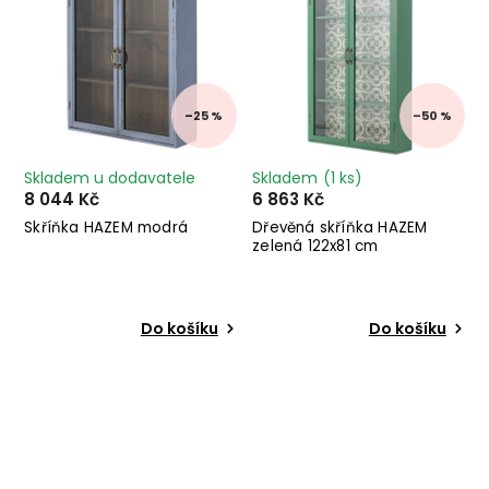
–25 %
–50 %
Skladem u dodavatele
Skladem
(1 ks)
8 044 Kč
6 863 Kč
Skříňka HAZEM modrá
Dřevěná skříňka HAZEM
zelená 122x81 cm
Do košíku
Do košíku