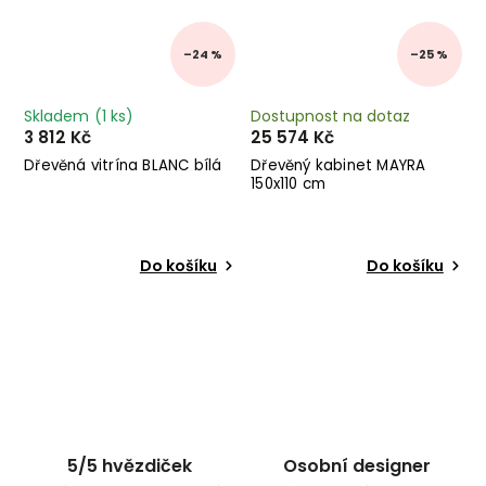
–24 %
–25 %
Skladem
(1 ks)
Dostupnost na dotaz
3 812 Kč
25 574 Kč
Dřevěná vitrína BLANC bílá
Dřevěný kabinet MAYRA
150x110 cm
Do košíku
Do košíku
5/5 hvězdiček
Osobní designer