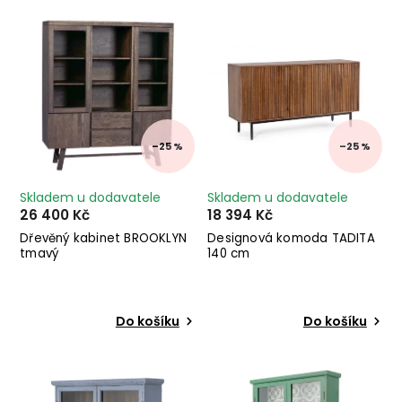
Nejprodávanější
Abecedně
–25 %
–25 %
Skladem u dodavatele
Skladem u dodavatele
26 400 Kč
18 394 Kč
Dřevěný kabinet BROOKLYN
Designová komoda TADITA
tmavý
140 cm
Do košíku
Do košíku