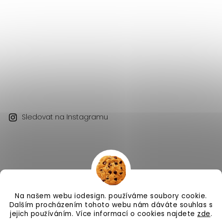
Sledovat na Instagramu
Na našem webu iodesign. používáme soubory cookie.
Copyright 2026
iodesign.
. Všechna práva vyhrazena.
Dalším procházením tohoto webu nám dáváte souhlas s
Vytvořil
Shoptet
| Design
Shoptak.cz
jejich používáním. Více informací o cookies najdete
zde
.